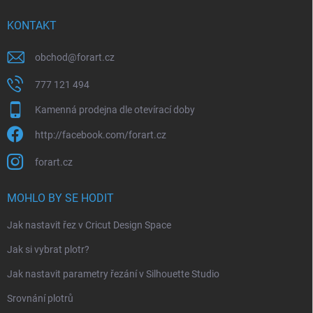
KONTAKT
obchod
@
forart.cz
777 121 494
Kamenná prodejna dle otevírací doby
http://facebook.com/forart.cz
forart.cz
MOHLO BY SE HODIT
Jak nastavit řez v Cricut Design Space
Jak si vybrat plotr?
Jak nastavit parametry řezání v Silhouette Studio
Srovnání plotrů