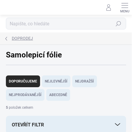
Přejít
na
obsah
Hledat
DOPRODEJ
Samolepicí fólie
Ř
a
DOPORUČUJEME
NEJLEVNĚJŠÍ
NEJDRAŽŠÍ
z
e
NEJPRODÁVANĚJŠÍ
ABECEDNĚ
n
í
5
položek celkem
p
r
OTEVŘÍT FILTR
o