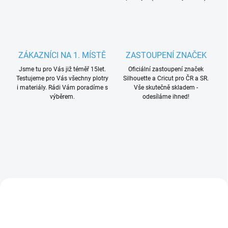
ZÁKAZNÍCI NA 1. MÍSTĚ
ZASTOUPENÍ ZNAČEK
Jsme tu pro Vás již téměř 15let.
Oficiální zastoupení značek
Testujeme pro Vás všechny plotry
Silhouette a Cricut pro ČR a SR.
i materiály. Rádi Vám poradíme s
Vše skutečně skladem -
výběrem.
odesíláme ihned!
+ DÁREK ZDARMA
+ DÁREK ZDARMA
2011290
2012405
VÝHODNÉ BALENÍ
NOVINKA