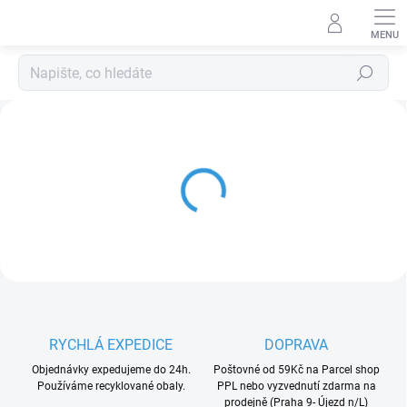
Přejít
na
obsah
Hledat
RYCHLÁ EXPEDICE
DOPRAVA
Objednávky expedujeme do 24h.
Poštovné od 59Kč na Parcel shop
Používáme recyklované obaly.
PPL nebo vyzvednutí zdarma na
prodejně (Praha 9- Újezd n/L)