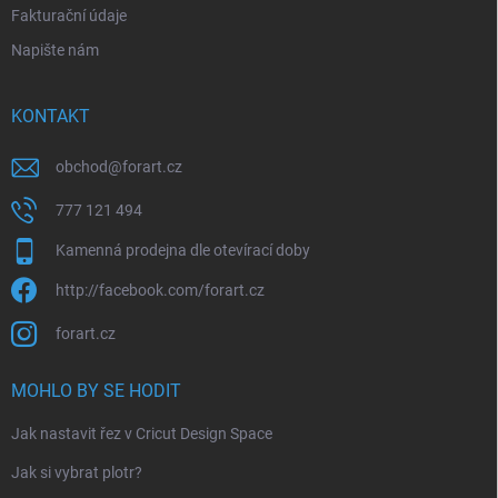
Fakturační údaje
Napište nám
KONTAKT
obchod
@
forart.cz
777 121 494
Kamenná prodejna dle otevírací doby
http://facebook.com/forart.cz
forart.cz
MOHLO BY SE HODIT
Jak nastavit řez v Cricut Design Space
Jak si vybrat plotr?