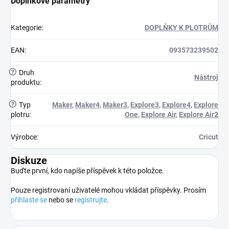
Doplňkové parametry
Kategorie
:
DOPLŇKY K PLOTRŮM
EAN
:
093573239502
?
Druh
Nástroj
produktu
:
?
Typ
Maker
,
Maker4
,
Maker3
,
Explore3
,
Explore4
,
Explore
plotru
:
One
,
Explore Air
,
Explore Air2
Výrobce
:
Cricut
Diskuze
Buďte první, kdo napíše příspěvek k této položce.
Pouze registrovaní uživatelé mohou vkládat příspěvky. Prosím
přihlaste se
nebo se
registrujte
.