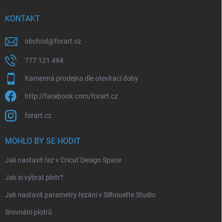
KONTAKT
obchod
@
forart.cz
777 121 494
Kamenná prodejna dle otevírací doby
http://facebook.com/forart.cz
forart.cz
MOHLO BY SE HODIT
Jak nastavit řez v Cricut Design Space
Jak si vybrat plotr?
Jak nastavit parametry řezání v Silhouette Studio
Srovnání plotrů