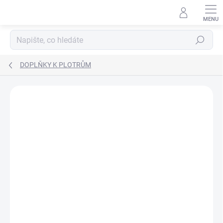
Přejít
na
obsah
Hledat
DOPLŇKY K PLOTRŮM
ZNAČKA:
CRICUT