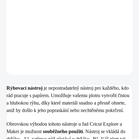
−
+
Přidat do košíku
Praktický rýhovací nástroj pro vytváření přesných čar ohybu. Kompatibilní
s řadami Maker a Explore mimo Explore 5.
DETAILNÍ INFORMACE
ZEPTAT SE
HLÍDAT
Rýhovací nástroj
je nepostradatelný nástroj pro každého, kdo
rád pracuje s papírem. Umožňuje vašemu plotru vytvořit čistou
a hlubokou rýhu, díky které materiál snadno a přesně ohnete,
aniž by došlo k jeho popraskání nebo nechtěnému pokrčení.
Obrovskou výhodou tohoto nástroje u řad Cricut Explore a
Maker je možnost
souběžného použití
. Nástroj se vkládá do
držáku „A“, zatímco nůž zůstává v držáku „B“. Váš plotr tak