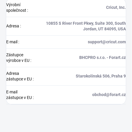
Výrobní
Cricut, Inc.
společnost
:
10855 S River Front Pkwy, Suite 300, South
Adresa
:
Jordan, UT 84095, USA
E-mail
:
support@cricut.com
Zástupce
BHCPRO s.r.o. - Forart.cz
výrobce v EU
:
Adresa
Starokolínská 506, Praha 9
zástupce v EU
:
E-mail
obchod@forart.cz
zástupce v EU
: