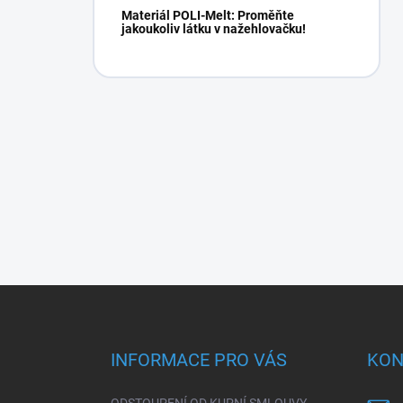
Materiál POLI-Melt: Proměňte
jakoukoliv látku v nažehlovačku!
Z
á
p
a
INFORMACE PRO VÁS
KON
t
í