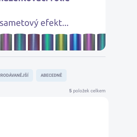
RODÁVANĚJŠÍ
ABECEDNĚ
5
položek celkem
RPLEGN
HTV-METALLIC-9PCS