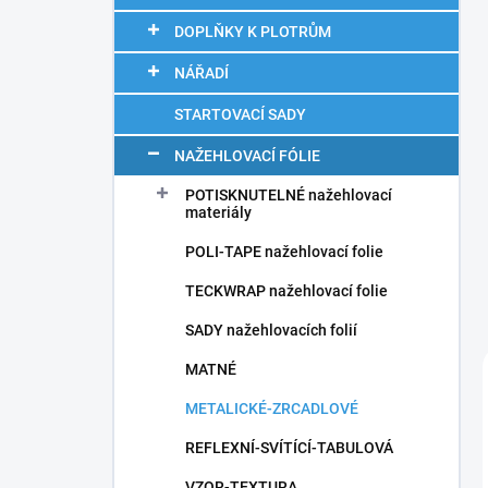
n
í
DOPLŇKY K PLOTRŮM
p
NÁŘADÍ
a
n
STARTOVACÍ SADY
e
l
NAŽEHLOVACÍ FÓLIE
POTISKNUTELNÉ nažehlovací
materiály
POLI-TAPE nažehlovací folie
TECKWRAP nažehlovací folie
SADY nažehlovacích folií
MATNÉ
METALICKÉ-ZRCADLOVÉ
REFLEXNÍ-SVÍTÍCÍ-TABULOVÁ
VZOR-TEXTURA