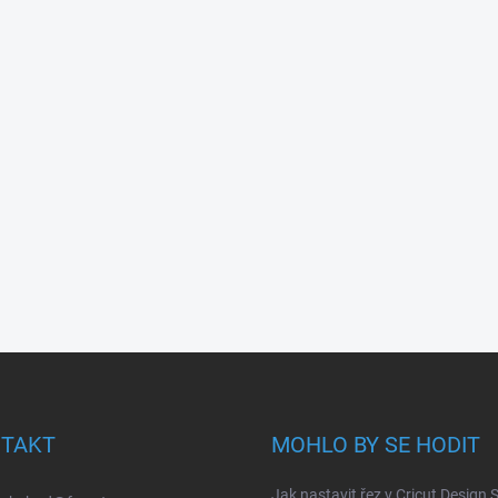
TAKT
MOHLO BY SE HODIT
Jak nastavit řez v Cricut Design