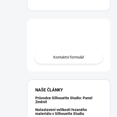
Máte otázku?
Obráťte se na nás.
Kontaktní formulář
NAŠE ČLÁNKY
Průvodce Silhouette Studio: Panel
Změnit
Natastavení velikosti řezaného
materiálu v Silhouette Studiu