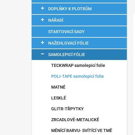
n
í
DOPLŇKY K PLOTRŮM
p
NÁŘADÍ
a
n
STARTOVACÍ SADY
e
l
NAŽEHLOVACÍ FÓLIE
SAMOLEPICÍ FÓLIE
TECKWRAP samolepicí folie
POLI-TAPE samolepicí folie
MATNÉ
LESKLÉ
GLITR-TŘPYTKY
ZRCADLOVÉ-METALICKÉ
MĚNÍCÍ BARVU- SVÍTÍCÍ VE TMĚ