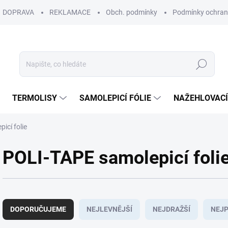
DOPRAVA
REKLAMACE
Obch. podmínky
Podmínky ochran
Hledat
TERMOLISY
SAMOLEPICÍ FÓLIE
NAŽEHLOVACÍ
icí folie
POLI-TAPE samolepicí foli
Ř
a
DOPORUČUJEME
NEJLEVNĚJŠÍ
NEJDRAŽŠÍ
NEJP
z
e