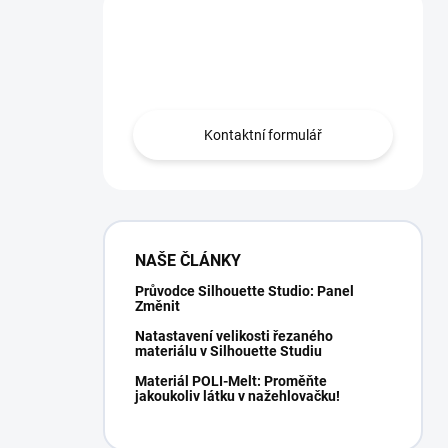
Máte otázku?
Obráťte se na nás.
Kontaktní formulář
NAŠE ČLÁNKY
Průvodce Silhouette Studio: Panel
Změnit
Natastavení velikosti řezaného
materiálu v Silhouette Studiu
Materiál POLI-Melt: Proměňte
jakoukoliv látku v nažehlovačku!