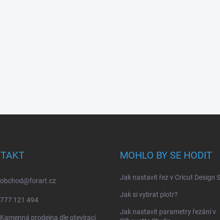
TAKT
MOHLO BY SE HODIT
Jak nastavit řez v Cricut Design
obchod
@
forart.cz
Jak si vybrat plotr?
777 121 494
Jak nastavit parametry řezání v
Kamenná prodejna dle otevírací