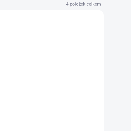
4
položek celkem
NOVINKA
CE-6001
PVRM-CE-6301
KLADEM
IHNED SKLADEM
(>10 ks)
(>10 ks)
cí
SNÍMATELNÝ
Poli-
samolepicí vinyl
30,5x183cm Poli-tape
Craft
190 Kč
157,02 Kč bez DPH