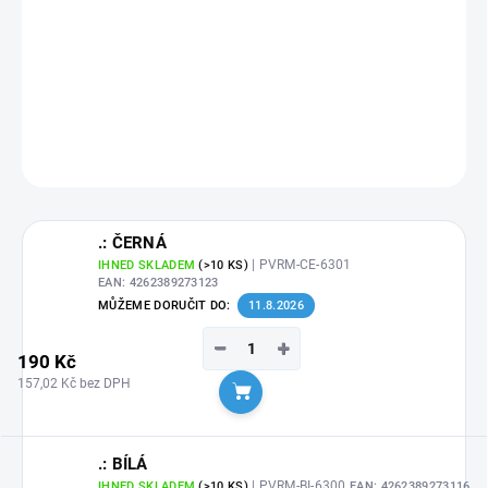
Snímatelná vinylová fólie Poli-Tape.
Skvěle drží,
ale lze ji kdykoliv snadno
odstranit bez zbytků lepidla.
DETAILNÍ INFORMACE
ZEPTAT SE
HLÍDAT
.: ČERNÁ
| PVRM-CE-6301
IHNED SKLADEM
(>10 KS)
EAN:
4262389273123
MŮŽEME DORUČIT DO:
11.8.2026
−
+
190 Kč
157,02 Kč bez DPH
Do košíku
.: BÍLÁ
| PVRM-BI-6300
IHNED SKLADEM
(>10 KS)
EAN:
4262389273116