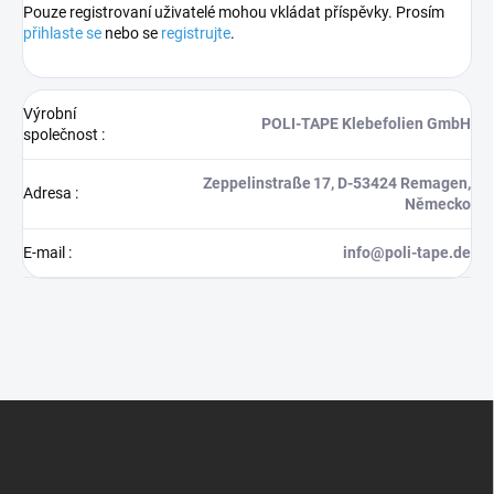
Pouze registrovaní uživatelé mohou vkládat příspěvky. Prosím
přihlaste se
nebo se
registrujte
.
Výrobní
POLI‑TAPE Klebefolien GmbH
společnost
:
Zeppelinstraße 17, D‑53424 Remagen,
Adresa
:
Německo
E-mail
:
info@poli-tape.de
Z
á
p
a