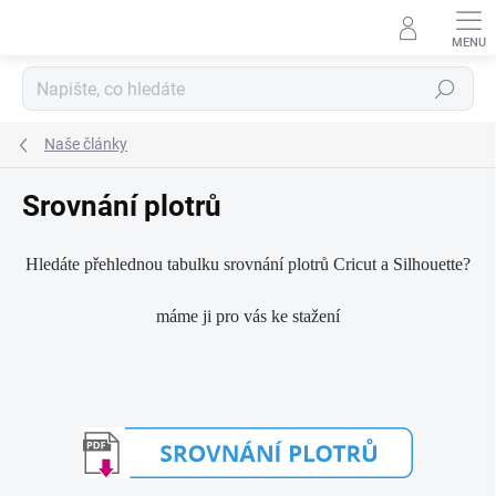
Přejít
na
obsah
Hledat
Naše články
Srovnání plotrů
Hledáte přehlednou tabulku srovnání plotrů Cricut a Silhouette?
máme ji pro vás ke stažení