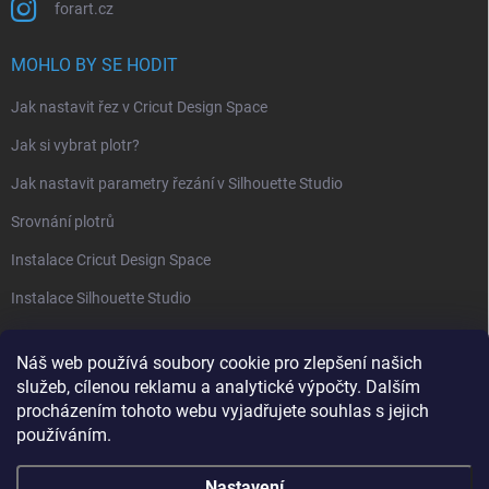
forart.cz
MOHLO BY SE HODIT
Jak nastavit řez v Cricut Design Space
Jak si vybrat plotr?
Jak nastavit parametry řezání v Silhouette Studio
Srovnání plotrů
Instalace Cricut Design Space
Instalace Silhouette Studio
PŘIJÍMÁME ONLINE PLATBY
Náš web používá soubory cookie pro zlepšení našich
služeb, cílenou reklamu a analytické výpočty. Dalším
procházením tohoto webu vyjadřujete souhlas s jejich
používáním.
Nastavení