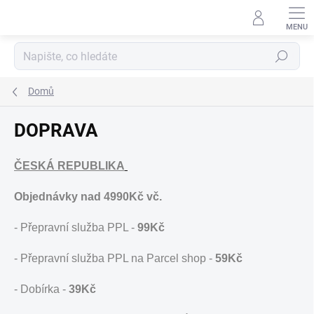
Přejít
na
obsah
Hledat
Domů
DOPRAVA
ČESKÁ REPUBLIKA
Objednávky nad 4990Kč vč.
- Přepravní služba PPL -
99Kč
- Přepravní služba PPL na Parcel shop -
59Kč
- Dobírka -
39Kč