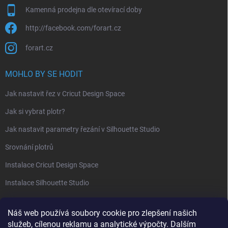
Kamenná prodejna dle otevírací doby
http://facebook.com/forart.cz
forart.cz
MOHLO BY SE HODIT
Jak nastavit řez v Cricut Design Space
Jak si vybrat plotr?
Jak nastavit parametry řezání v Silhouette Studio
Srovnání plotrů
Instalace Cricut Design Space
Instalace Silhouette Studio
PŘIJÍMÁME ONLINE PLATBY
Náš web používá soubory cookie pro zlepšení našich
služeb, cílenou reklamu a analytické výpočty. Dalším