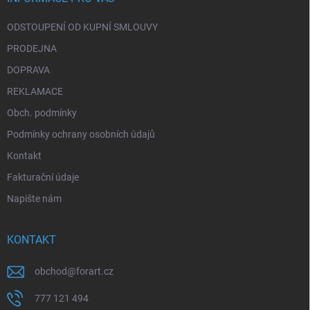
k
y
ODSTOUPENÍ OD KUPNÍ SMLOUVY
v
ý
PRODEJNA
p
i
DOPRAVA
s
REKLAMACE
u
Obch. podmínky
Podmínky ochrany osobních údajů
Kontakt
Fakturační údaje
Napište nám
KONTAKT
obchod
@
forart.cz
777 121 494