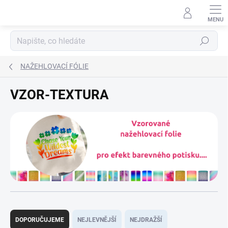
Přejít
na
obsah
Hledat
NAŽEHLOVACÍ FÓLIE
VZOR-TEXTURA
Ř
a
DOPORUČUJEME
NEJLEVNĚJŠÍ
NEJDRAŽŠÍ