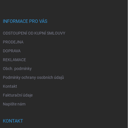
p
í
p
a
r
t
v
í
INFORMACE PRO VÁS
k
y
ODSTOUPENÍ OD KUPNÍ SMLOUVY
v
ý
PRODEJNA
p
i
DOPRAVA
s
REKLAMACE
u
Obch. podmínky
Podmínky ochrany osobních údajů
Kontakt
Fakturační údaje
Napište nám
KONTAKT