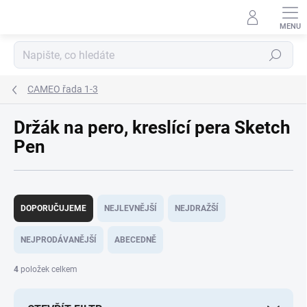
Přejít
na
obsah
Hledat
CAMEO řada 1-3
Držák na pero, kreslící pera Sketch
Pen
Ř
a
DOPORUČUJEME
NEJLEVNĚJŠÍ
NEJDRAŽŠÍ
z
e
NEJPRODÁVANĚJŠÍ
ABECEDNĚ
n
í
4
položek celkem
p
r