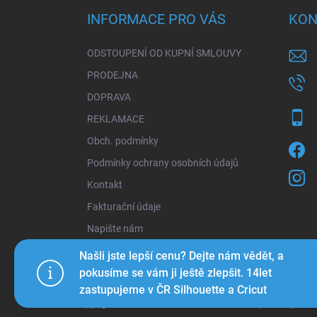
a
INFORMACE PRO VÁS
KON
t
í
ODSTOUPENÍ OD KUPNÍ SMLOUVY
PRODEJNA
DOPRAVA
REKLAMACE
Obch. podmínky
Podmínky ochrany osobních údajů
Kontakt
Fakturační údaje
Napište nám
Našli jste lepší cenu? Dejte nám vědět, a
pokusíme se vám ji ještě zlepšit. 14let
zastupujeme v ČR Silhouette a Cricut
Copyright 2026
www.ForART.cz
. Všechna práva vyhraz