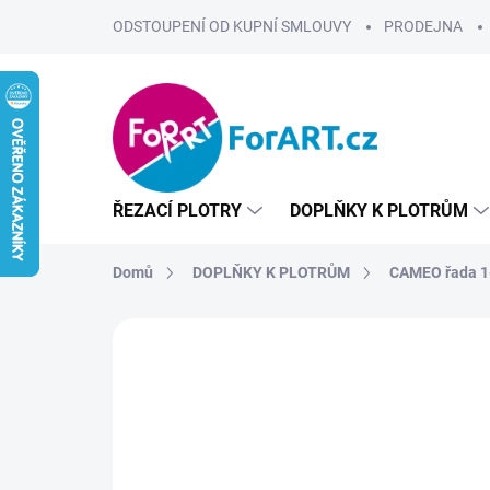
Přejít
ODSTOUPENÍ OD KUPNÍ SMLOUVY
PRODEJNA
na
obsah
ŘEZACÍ PLOTRY
DOPLŇKY K PLOTRŮM
Domů
DOPLŇKY K PLOTRŮM
CAMEO řada 1
ZNAČKA:
SILHOUETTE