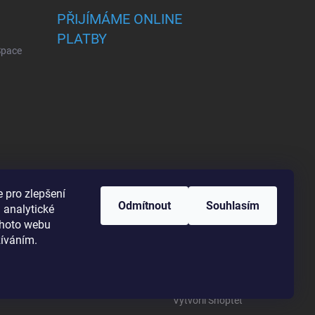
PŘIJÍMÁME ONLINE
PLATBY
 Space
 pro zlepšení
Odmítnout
Souhlasím
 analytické
ohoto webu
žíváním.
Vytvořil Shoptet