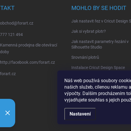
TAKT
MOHLO BY SE HODIT
Jak nastavit řez v Cricut Design
obchod
@
forart.cz
Jak si vybrat plotr?
777 121 494
Jak nastavit parametry řezání v
Kamenná prodejna dle otevírací
Silhouette Studio
doby
Srovnání plotrů
http://facebook.com/forart.cz
Instalace Cricut Design Space
forart.cz
Instalace Silhouette Studio
Náš web používá soubory cookie
našich služeb, cílenou reklamu a
výpočty. Dalším procházením t
vyjadřujete souhlas s jejich pou
Nastavení
ena.