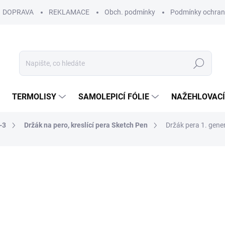
DOPRAVA
REKLAMACE
Obch. podmínky
Podmínky ochran
Hledat
TERMOLISY
SAMOLEPICÍ FÓLIE
NAŽEHLOVACÍ
-3
Držák na pero, kreslící pera Sketch Pen
Držák pera 1. gene
220 Kč
181,82 Kč bez DPH
Měrná
IHNED SKLADEM
(>10 KS)
cena:
7.8.2026
MŮŽEME DORUČIT DO: