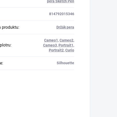
pera Sketch Pen
814792015346
 produktu
:
Držák pera
Cameo1
,
Cameo2
,
plotru
:
Cameo3
,
Portrait1
,
Portrait2
,
Curio
e
:
Silhouette