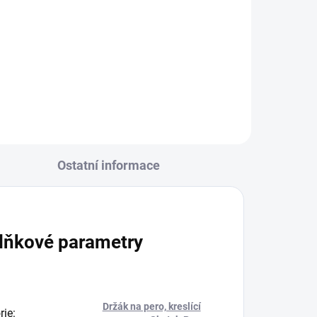
Základní sada 8 barevných kreslicích
per pro všechny řezací plotry
 per
Silhouette.
ů.
Ostatní informace
lňkové parametry
Držák na pero, kreslící
rie
: