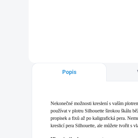
Sada originálních kreslicích per pro
Star
plotry Silhouette. Obsahuje 3 černá a
širo
1 bílé pero pro precizní vykreslování
(met
textů a grafiky na papír.
plot
Popis
Nekonečné možnosti kreslení s vaším plotre
používat v plotru Silhouette širokou škálu b
propisek a fixů až po kaligrafická pera. Nem
kreslicí pera Silhouette, ale můžete tvořit s 