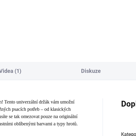
tovací sada 24 kreslicích per v
ké škále barev a efektů
Univerzální sada 5 kusů černých
alické, glitrové, neonové), pro
a popisovačů s různými typy hrot
ry Silhouette.
Pro řady Maker a Explore mimo
Explore 5.
Videa (1)
Diskuze
m! Tento univerzální držák vám umožní
Dop
ěžných psacích potřeb – od klasických
usíte se tak omezovat pouze na originální
vlastními oblíbenými barvami a typy hrotů.
Katego