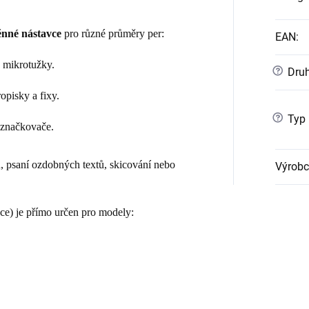
nné nástavce
pro různé průměry per:
EAN
:
a mikrotužky.
?
Druh
opisky a fixy.
?
Typ 
a značkovače.
ů, psaní ozdobných textů, skicování nebo
Výrobc
ce) je přímo určen pro modely: