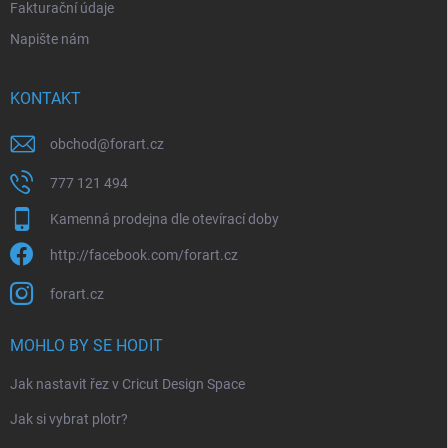
Fakturační údaje
Napište nám
KONTAKT
obchod
@
forart.cz
777 121 494
Kamenná prodejna dle otevírací doby
http://facebook.com/forart.cz
forart.cz
MOHLO BY SE HODIT
Jak nastavit řez v Cricut Design Space
Jak si vybrat plotr?