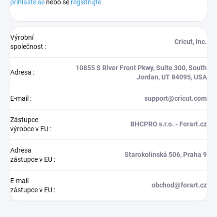
přihlaste se
nebo se
registrujte
.
Výrobní
Cricut, Inc.
společnost
:
10855 S River Front Pkwy, Suite 300, South
Adresa
:
Jordan, UT 84095, USA
E-mail
:
support@cricut.com
Zástupce
BHCPRO s.r.o. - Forart.cz
výrobce v EU
:
Adresa
Starokolínská 506, Praha 9
zástupce v EU
:
E-mail
obchod@forart.cz
zástupce v EU
: