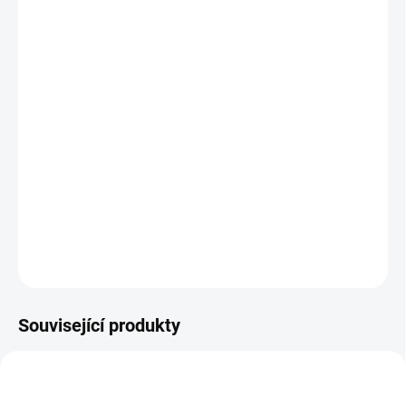
MŮŽEME DORUČIT
DO:
11.8.2026
−
+
Přidat do košíku
Čirý potisknutelný materiál pro výrobu vlastních tetování. Pro inkoustové
tiskárny
DETAILNÍ INFORMACE
ZEPTAT SE
HLÍDAT
Související produkty
NOVINKA
MEDIA-TATTOO-SVR
MEDIA-LTHRT