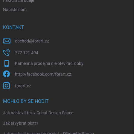
Fakturační údaje
Napište nám
KONTAKT
obchod
@
forart.cz
777 121 494
Kamenná prodejna dle otevírací doby
http://facebook.com/forart.cz
forart.cz
MOHLO BY SE HODIT
Jak nastavit řez v Cricut Design Space
Jak si vybrat plotr?
Jak nastavit parametry řezání v Silhouette Studio