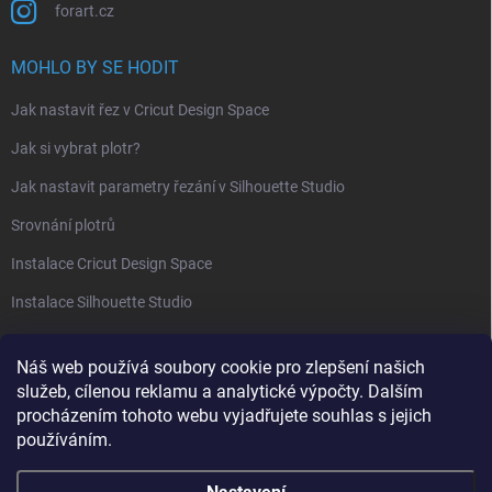
forart.cz
MOHLO BY SE HODIT
Jak nastavit řez v Cricut Design Space
Jak si vybrat plotr?
Jak nastavit parametry řezání v Silhouette Studio
Srovnání plotrů
Instalace Cricut Design Space
Instalace Silhouette Studio
PŘIJÍMÁME ONLINE PLATBY
Náš web používá soubory cookie pro zlepšení našich
služeb, cílenou reklamu a analytické výpočty. Dalším
procházením tohoto webu vyjadřujete souhlas s jejich
používáním.