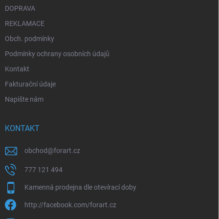
i
DOPRAVA
s
REKLAMACE
u
Obch. podmínky
Podmínky ochrany osobních údajů
Kontakt
Fakturační údaje
Napište nám
KONTAKT
obchod
@
forart.cz
777 121 494
Kamenná prodejna dle otevírací doby
http://facebook.com/forart.cz