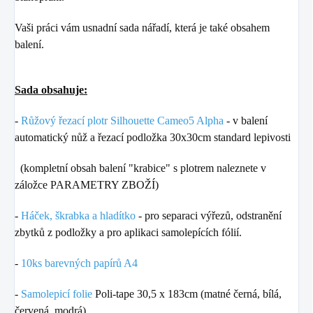
Vaši práci vám usnadní sada nářadí, která je také obsahem
balení.
Sada obsahuje:
-
Růžový řezací plotr Silhouette Cameo5 Alpha
-
v balení
automatický nůž a řezací podložka 30x30cm standard lepivosti
(kompletní obsah balení "krabice" s plotrem naleznete v
záložce PARAMETRY ZBOŽÍ)
-
Háček, škrabka a hladítko
- pro separaci výřezů, odstranění
zbytků z podložky a pro aplikaci samolepících fólií.
-
10ks barevných papírů A4
-
Samolepicí folie
Poli-tape 30,5 x 183cm (matné černá, bílá,
červená, modrá)