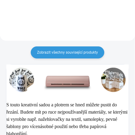
tiskáren a dalších periferních
zařízení.
Zobrazit všechny související produkty
S touto kreativní sadou a plotrem se hned můžete pustit do
řezání. Budete mít po ruce nejpoužívaně
jší materiály, se kterými
si v
yrobíte např. nažehlovačky na textil, samolepky, pevné
šablony pro vícenásobné použití nebo třeba papírová
blahopřání.