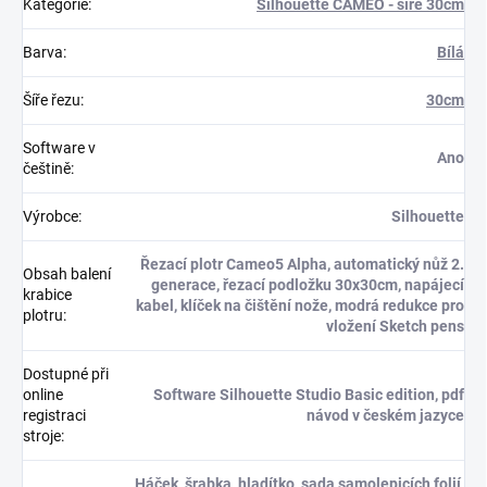
Kategorie
:
Silhouette CAMEO - šíře 30cm
Barva
:
Bílá
Šíře řezu
:
30cm
Software v
Ano
češtině
:
Výrobce
:
Silhouette
Řezací plotr Cameo5 Alpha, automatický nůž 2.
Obsah balení
generace, řezací podložku 30x30cm, napájecí
krabice
kabel, klíček na čištění nože, modrá redukce pro
plotru
:
vložení Sketch pens
Dostupné při
online
Software Silhouette Studio Basic edition, pdf
registraci
návod v českém jazyce
stroje
:
Háček, šrabka, hladítko, sada samolepicích folií,