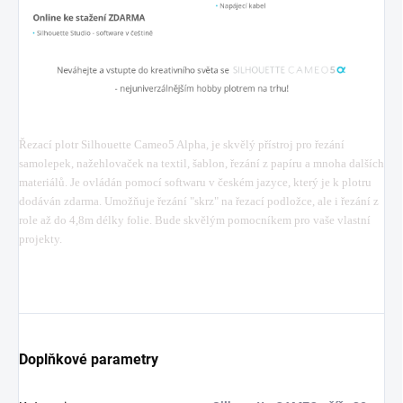
Řezací plotr Silhouette Cameo5 Alpha, je skvělý přístroj pro řezání
samolepek, nažehlovaček na textil, šablon, řezání z papíru a mnoha dalších
materiálů. Je ovládán pomocí softwaru v českém jazyce, který je k plotru
dodáván zdarma. Umožňuje řezání "skrz" na řezací podložce, ale i řezání z
role až do 4,8m délky folie. Bude skvělým pomocníkem pro vaše vlastní
projekty.
Doplňkové parametry