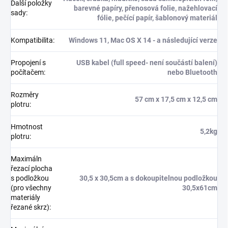
Další položky
barevné papíry, přenosová folie, nažehlovací
sady
:
fólie, pečící papír, šablonový materiál
Kompatibilita
:
Windows 11, Mac OS X 14 - a následující verze
Propojení s
USB kabel (full speed- není součástí balení)
počítačem
:
nebo Bluetooth
Rozměry
57 cm x 17,5 cm x 12,5 cm
plotru
:
Hmotnost
5,2kg
plotru
:
Maximáln
řezací plocha
s podložkou
30,5 x 30,5cm a s dokoupitelnou podložkou
(pro všechny
30,5x61cm
materiály
řezané skrz)
: