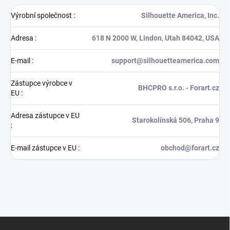
Výrobní společnost
:
Silhouette America, Inc.
Adresa
:
618 N 2000 W, Lindon, Utah 84042, USA
E-mail
:
support@silhouetteamerica.com
Zástupce výrobce v
BHCPRO s.r.o. - Forart.cz
EU
:
Adresa zástupce v EU
Starokolínská 506, Praha 9
:
E-mail zástupce v EU
:
obchod@forart.cz
Z