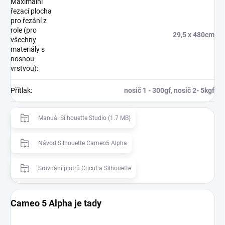
Maximální
řezací plocha
pro řezání z
role (pro
29,5 x 480cm
všechny
materiály s
nosnou
vrstvou)
:
Přítlak
:
nosič 1 - 300gf, nosič 2- 5kgf
Manuál Silhouette Studio (1.7 MB)
Návod Silhouette Cameo5 Alpha
Srovnání plotrů Cricut a Silhouette
Cameo 5 Alpha je tady