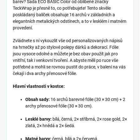
barev? Sada ECO BASIC Color od oblíbené značky
TeckWrap je přesně to, co potřebujete! Tento skvěle
poskládaný balíček obsahuje 16 archů v základních a
elegantních metalických odstínech, a to v lesklém i matném
provedení.
Zvládnete s ní vykouzlit vše od personalizovaných nápisů
na hrnečky až po stylové polepy dárků a dekorací. Fólie
jsou vysoce odolné a můžete je bez obav použít jak pro
vnitřní, tak i venkovní tvoření. A abyste měli po ruce vše
potřebné a mohli se rovnou pustit do práce, v balení na vás
čekají i dva archy přenosové fólie.
Hlavní vlastnosti v kostce:
Obsah sady:
16 archů barevné fólie (30 × 30 cm) + 2
archy přenosové fólie (30 × 30 cm).
Lesklé barvy:
bílá, černá, 2× stříbrná, 2× rose gold, 2×
zlatá, 2× hnědá a 2× šedá.
Matné barvy:
černá, bílá a 2× červená.