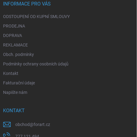
í
INFORMACE PRO VÁS
ODSTOUPENÍ OD KUPNÍ SMLOUVY
PRODEJNA
DOPRAVA
REKLAMACE
Obch. podmínky
Podmínky ochrany osobních údajů
Kontakt
Fakturační údaje
Napište nám
KONTAKT
obchod
@
forart.cz
777 121 494