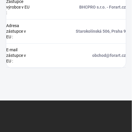
Zástupce
výrobce v EU
BHCPRO s.r.o. - Forart.cz
:
Adresa
zástupce v
Starokolínská 506, Praha 9
EU
:
E-mail
zástupce v
obchod@forart.cz
EU
:
Z
á
p
a
t