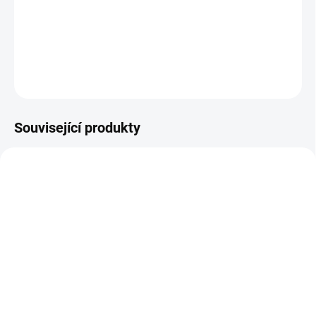
Výhodná sada 16 archů v nejpoužívanějších základních a metalických
barvách (lesk i mat).
DETAILNÍ INFORMACE
ZEPTAT SE
HLÍDAT
Související produkty
TWC-H-13PCS
TWC-YK-9PCS
IHNED SKLADEM
IHNED SKLADEM
(2 ks)
(8 ks)
OPAL vinyl 13 archů -
SVÍTÍCÍ ve tmě 9 archů-
samolepicí folie
samolepicí folie