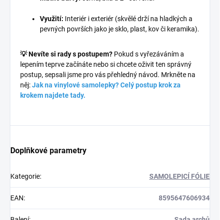
Využití:
Interiér i exteriér (skvělé drží na hladkých a
pevných površích jako je sklo, plast, kov či keramika).
💡 Nevíte si rady s postupem?
Pokud s vyřezáváním a
lepením teprve začínáte nebo si chcete oživit ten správný
postup, sepsali jsme pro vás přehledný návod. Mrkněte na
něj:
Jak na vinylové samolepky? Celý postup krok za
krokem najdete tady.
Doplňkové parametry
Kategorie
:
SAMOLEPICÍ FÓLIE
EAN
:
8595647606934
Balení
:
Sada archů