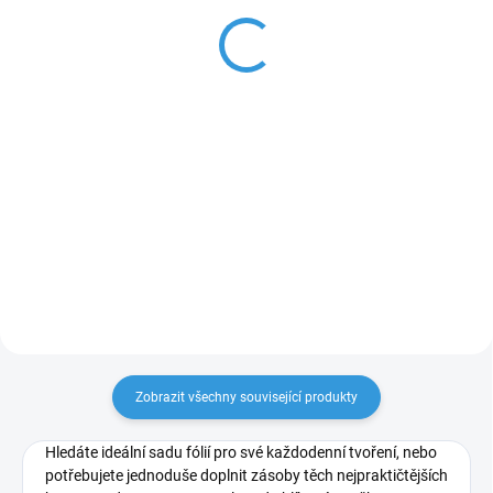
TeckWrap
TeckWrap
850 Kč
730 Kč
702,48 Kč bez DPH
603,31 Kč bez DPH
Do košíku
Do košíku
Sada 13 archů samolepicích
Sada 9 archů samolepicích fólií,
fólií s chromovaným a
které po nasvícení světlem svítí
holografickým zrcadlovým
ve tmě.
efektem.
Zobrazit všechny související produkty
Hledáte ideální sadu fólií pro své každodenní tvoření, nebo
potřebujete jednoduše doplnit zásoby těch nejpraktičtějších