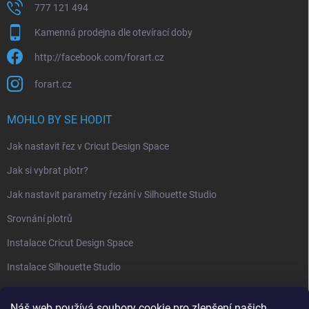
777 121 494
Kamenná prodejna dle otevírací doby
http://facebook.com/forart.cz
forart.cz
MOHLO BY SE HODIT
Jak nastavit řez v Cricut Design Space
Jak si vybrat plotr?
Jak nastavit parametry řezání v Silhouette Studio
Srovnání plotrů
Instalace Cricut Design Space
Instalace Silhouette Studio
PŘIJÍMÁME ONLINE PLATBY
Náš web používá soubory cookie pro zlepšení našich