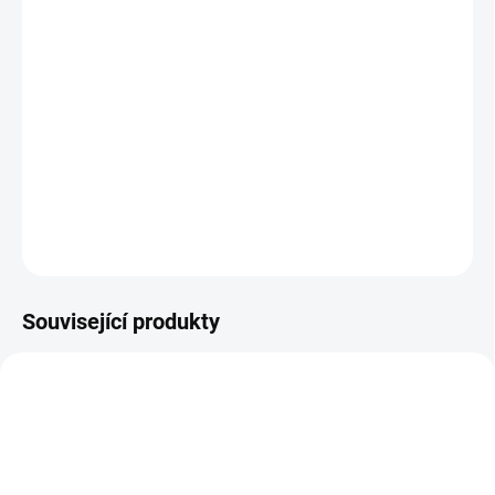
11.8.2026
−
+
Přidat do košíku
Samolepicí fólie v zářivých neonových barvách, která po ochlazení pod
15 °C změní svůj odstín!
DETAILNÍ INFORMACE
ZEPTAT SE
HLÍDAT
Související produkty
TWC-H-13PCS
TWC-YK-9PCS