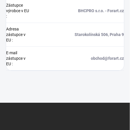
Zástupce
výrobce v EU
BHCPRO s.r.o. - Forart.cz
:
Adresa
zástupce v
Starokolínská 506, Praha 9
EU
:
E-mail
zástupce v
obchod@forart.cz
EU
:
Z
á
p
a