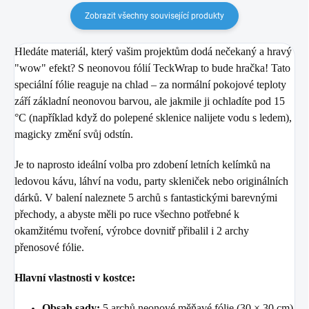
Zobrazit všechny související produkty
Hledáte materiál, který vašim projektům dodá nečekaný a hravý
"wow" efekt? S neonovou fólií TeckWrap to bude hračka! Tato
speciální fólie reaguje na chlad – za normální pokojové teploty
září základní neonovou barvou, ale jakmile ji ochladíte pod 15
°C (například když do polepené sklenice nalijete vodu s ledem),
magicky změní svůj odstín.
Je to naprosto ideální volba pro zdobení letních kelímků na
ledovou kávu, láhví na vodu, party skleniček nebo originálních
dárků. V balení naleznete 5 archů s fantastickými barevnými
přechody, a abyste měli po ruce všechno potřebné k
okamžitému tvoření, výrobce dovnitř přibalil i 2 archy
přenosové fólie.
Hlavní vlastnosti v kostce:
Obsah sady:
5 archů neonové měňavé fólie (30 × 30 cm)