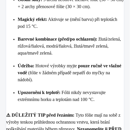
+ 2 archy přenosové fólie (30 × 30 cm).
Magický efekt:
Aktivuje se (mění barvu) při teplotách
pod 15 °C.
Barevné kombinace (před/po ochlazení):
žlutá/zelená,
růžová/fialová, modrá/fialová, žlutá/tmavě zelená,
aqua/tmavě zelená.
Údržba:
Hotové výrobky myjte
pouze ručně ve vlažné
vodě
(fólie v žádném případě nepatří do myčky na
nádobí).
Upozornění k teplotě:
Fólii nikdy nevystavujte
extrémnímu horku a teplotám nad 100 °C.
⚠️ DŮLEŽITÝ TIP před řezáním:
Tyto fólie mají na sobě z
výroby tenkou průhlednou ochrannou vrstvu, která brání
poškrábání materiálu během přepravy.
Nezapomeňte ji PŘED