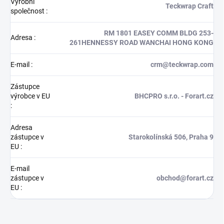
Výrobní
Teckwrap Craft
společnost
:
RM 1801 EASEY COMM BLDG 253-
Adresa
:
261HENNESSY ROAD WANCHAI HONG KONG
E-mail
:
crm@teckwrap.com
Zástupce
výrobce v EU
BHCPRO s.r.o. - Forart.cz
:
Adresa
zástupce v
Starokolínská 506, Praha 9
EU
:
E-mail
zástupce v
obchod@forart.cz
EU
: