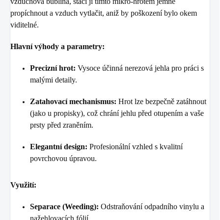
vzduchová bublina, stačí ji tímto mikro-hrotem jemně
propíchnout a vzduch vytlačit, aniž by poškození bylo okem
viditelné.
Hlavní výhody a parametry:
Precizní hrot:
Vysoce účinná nerezová jehla pro práci s
malými detaily.
Zatahovací mechanismus:
Hrot lze bezpečně zatáhnout
(jako u propisky), což chrání jehlu před otupením a vaše
prsty před zraněním.
Elegantní design:
Profesionální vzhled s kvalitní
povrchovou úpravou.
Využití:
Separace (Weeding):
Odstraňování odpadního vinylu a
nažehlovacích fólií.