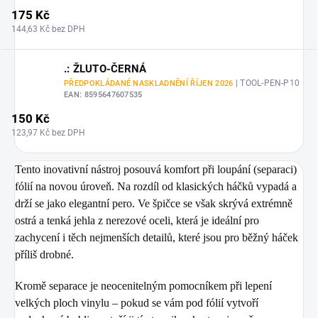
175 Kč
144,63 Kč bez DPH
.: ŽLUTO-ČERNÁ
| TOOL-PEN-P10
PŘEDPOKLÁDANÉ NASKLADNĚNÍ ŘÍJEN 2026
EAN:
8595647607535
150 Kč
123,97 Kč bez DPH
Tento inovativní nástroj posouvá komfort při loupání (separaci)
fólií na novou úroveň. Na rozdíl od klasických háčků vypadá a
drží se jako elegantní pero. Ve špičce se však skrývá extrémně
ostrá a tenká jehla z nerezové oceli, která je ideální pro
zachycení i těch nejmenších detailů, které jsou pro běžný háček
příliš drobné.
Kromě separace je neocenitelným pomocníkem při lepení
velkých ploch vinylu – pokud se vám pod fólií vytvoří