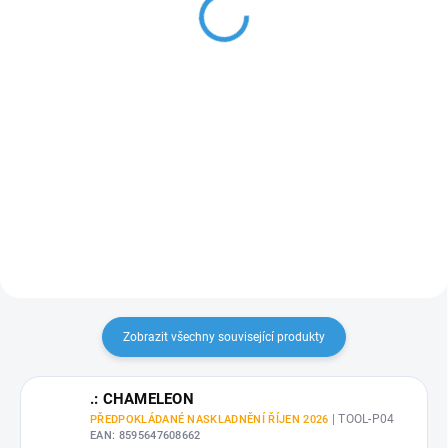
119,83 Kč bez DPH
99,17 Kč bez DPH
Detail
Detail
Extra široká profesionální stěrka
Profesionální stěrka s ochrannou
semišovou hranou pro šetrnou
s měřítkem a ochrannou
aplikaci samolepicích fólií bez
semišovou hranou pro snadnou
škrábanců.
aplikaci fólií a laminaci.
Zobrazit všechny související produkty
.: CHAMELEON
| TOOL-P04
PŘEDPOKLÁDANÉ NASKLADNĚNÍ ŘÍJEN 2026
EAN:
8595647608662