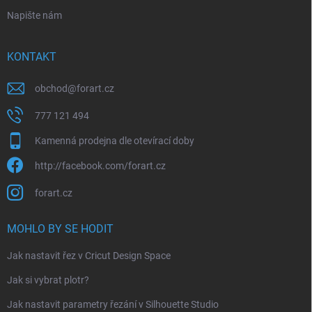
Napište nám
KONTAKT
obchod
@
forart.cz
777 121 494
Kamenná prodejna dle otevírací doby
http://facebook.com/forart.cz
forart.cz
MOHLO BY SE HODIT
Jak nastavit řez v Cricut Design Space
Jak si vybrat plotr?
Jak nastavit parametry řezání v Silhouette Studio