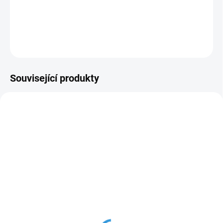
bleskovou separaci vinylu a odstraňování bublin.
DETAILNÍ INFORMACE
ZEPTAT SE
HLÍDAT
Související produkty
TOOL-PITAYASQ
TOOL-SQ-1MINT
předpokládané naskladnění říjen
předpokládané naskladnění říjen
2026
2026
Stěrka XL TeckWrap-
Stěrka Mentolová
fialová
TeckWrap
145 Kč
120 Kč