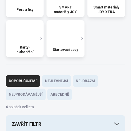
SMART
Smart materiály
Pera a fixy
materiály JOY
JOY XTRA
Karty-
Startovací sady
blahopřání
Ř
a
DOPORUČUJEME
NEJLEVNĚJŠÍ
NEJDRAŽŠÍ
z
e
NEJPRODÁVANĚJŠÍ
ABECEDNĚ
n
í
6
položek celkem
p
r
ZAVŘÍT FILTR
o