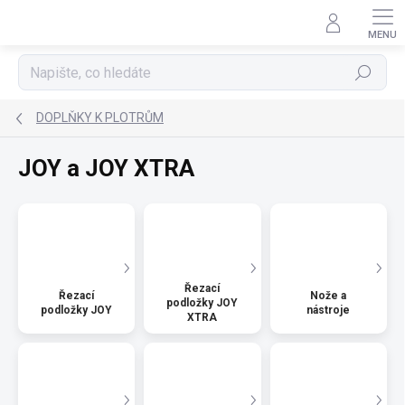
Přejít
na
obsah
Hledat
DOPLŇKY K PLOTRŮM
JOY a JOY XTRA
Řezací
Řezací
Nože a
podložky JOY
podložky JOY
nástroje
XTRA