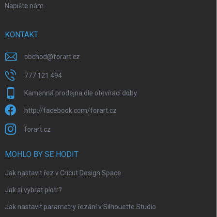
Napište nám
KONTAKT
obchod
@
forart.cz
777 121 494
Kamenná prodejna dle otevírací doby
http://facebook.com/forart.cz
forart.cz
MOHLO BY SE HODIT
Jak nastavit řez v Cricut Design Space
Jak si vybrat plotr?
Jak nastavit parametry řezání v Silhouette Studio