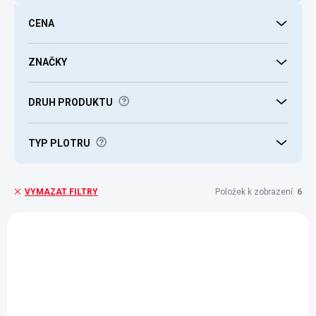
d
u
CENA
k
t
ů
ZNAČKY
?
DRUH PRODUKTU
?
TYP PLOTRU
Položek k zobrazení:
6
VYMAZAT FILTRY
V
ý
2008045
p
i
s
p
r