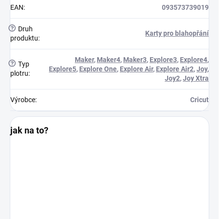
EAN
:
093573739019
?
Druh
Karty pro blahopřání
produktu
:
Maker
,
Maker4
,
Maker3
,
Explore3
,
Explore4
,
?
Typ
Explore5
,
Explore One
,
Explore Air
,
Explore Air2
,
Joy
,
plotru
:
Joy2
,
Joy Xtra
Výrobce
:
Cricut
jak na to?