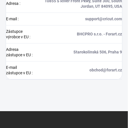
10855 S River Front Pkwy, Suite 300, South
Adresa
:
Jordan, UT 84095, USA
E-mail
:
support@cricut.com
Zástupce
BHCPRO s.r.o. - Forart.cz
výrobce v EU
:
Adresa
Starokolínská 506, Praha 9
zástupce v EU
:
E-mail
obchod@forart.cz
zástupce v EU
:
Z
á
p