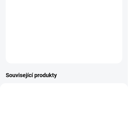
−
+
Přidat do košíku
Sada šedých karet s holografickou vložkou a obálkami. Pro rychlou
tvorbu originálních přání.
DETAILNÍ INFORMACE
ZEPTAT SE
HLÍDAT
Související produkty
2008045
2009488