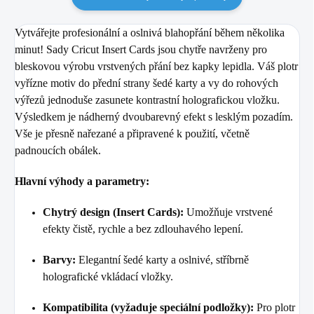
Vytvářejte profesionální a oslnivá blahopřání během několika
minut! Sady Cricut Insert Cards jsou chytře navrženy pro
bleskovou výrobu vrstvených přání bez kapky lepidla. Váš plotr
vyřízne motiv do přední strany šedé karty a vy do rohových
výřezů jednoduše zasunete kontrastní holografickou vložku.
Výsledkem je nádherný dvoubarevný efekt s lesklým pozadím.
Vše je přesně nařezané a připravené k použití, včetně
padnoucích obálek.
Hlavní výhody a parametry:
Chytrý design (Insert Cards):
Umožňuje vrstvené
efekty čistě, rychle a bez zdlouhavého lepení.
Barvy:
Elegantní šedé karty a oslnivé, stříbrně
holografické vkládací vložky.
Kompatibilita (vyžaduje speciální podložky):
Pro plotr