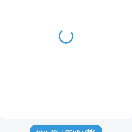
IHNED SKLADEM
IHNED SKLADEM
(9 ks)
(3 ks)
BLACK insert cards R20
Podložka na výrobu
přání - velká 2x2 Cricut
245 Kč
490 Kč
202,48 Kč bez DPH
404,96 Kč bez DPH
Do košíku
Do košíku
Sada 12 černých přání s
holografickými vložkami a
Speciální podložka pro
obálkami R20.
velkoformátové plotry Cricut
Maker/Explore, která umožňuje
vyřezávat až 4 přáníčka
současně.
Zobrazit všechny související produkty