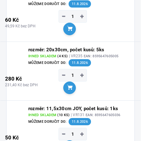
MŮŽEME DORUČIT DO:
11.8.2026
−
+
60 Kč
49,59 Kč bez DPH
Do košíku
rozměr: 20x30cm, počet kusů: 5ks
| VR235
IHNED SKLADEM
(4 KS)
EAN:
8595647605005
MŮŽEME DORUČIT DO:
11.8.2026
−
+
280 Kč
231,40 Kč bez DPH
Do košíku
rozměr: 11,5x30cm JOY, počet kusů: 1ks
| VR131
IHNED SKLADEM
(10 KS)
EAN:
8595647605036
MŮŽEME DORUČIT DO:
11.8.2026
−
+
50 Kč