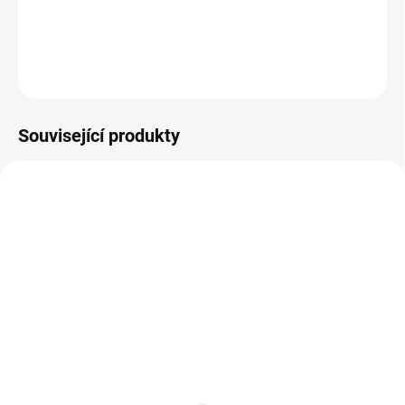
DETAILNÍ INFORMACE
ZEPTAT SE
HLÍDAT
Související produkty
CUT-MAT-12-3T-C-E
CUT-MAT-24
IHNED SKLADEM
IHNED SKLADEM
(>10 ks)
(>10 ks)
Podložka adhezní
Podložka adhezní
STANDARD Cameo
STANDARD Cameo
30x30cm
30x60cm