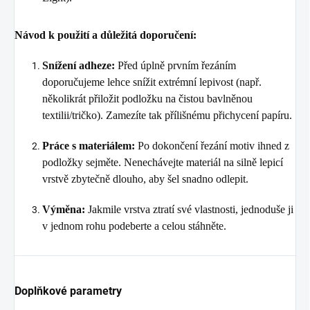
Návod k použití a důležitá doporučení:
Snížení adheze:
Před úplně prvním řezáním
doporučujeme lehce snížit extrémní lepivost (např.
několikrát přiložit podložku na čistou bavlněnou
textilii/tričko). Zamezíte tak přílišnému přichycení papíru.
Práce s materiálem:
Po dokončení řezání motiv ihned z
podložky sejměte. Nenechávejte materiál na silně lepicí
vrstvě zbytečně dlouho, aby šel snadno odlepit.
Výměna:
Jakmile vrstva ztratí své vlastnosti, jednoduše ji
v jednom rohu podeberte a celou stáhněte.
Doplňkové parametry