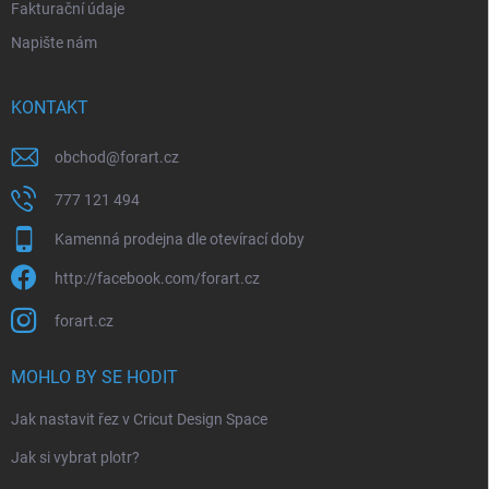
Fakturační údaje
Napište nám
KONTAKT
obchod
@
forart.cz
777 121 494
Kamenná prodejna dle otevírací doby
http://facebook.com/forart.cz
forart.cz
MOHLO BY SE HODIT
Jak nastavit řez v Cricut Design Space
Jak si vybrat plotr?