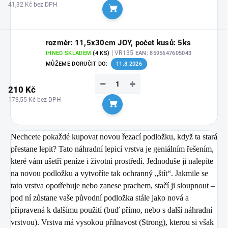
41,32 Kč bez DPH
Do košíku
rozměr: 11,5x30cm JOY, počet kusů: 5ks
| VR135
IHNED SKLADEM
(4 KS)
EAN:
8595647605043
MŮŽEME DORUČIT DO:
11.8.2026
−
+
210 Kč
173,55 Kč bez DPH
Do košíku
Nechcete pokaždé kupovat novou řezací podložku, když ta stará
přestane lepit? Tato náhradní lepicí vrstva je geniálním řešením,
které vám ušetří peníze i životní prostředí. Jednoduše ji nalepíte
na novou podložku a vytvoříte tak ochranný „štít“. Jakmile se
tato vrstva opotřebuje nebo zanese prachem, stačí ji sloupnout –
pod ní zůstane vaše původní podložka stále jako nová a
připravená k dalšímu použití (buď přímo, nebo s další náhradní
vrstvou). Vrstva má vysokou přilnavost (Strong), kterou si však