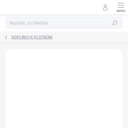
Přejít
na
obsah
Hledat
DOPLŇKY K PLOTRŮM