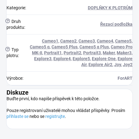
Kategorie
:
DOPLŇKY K PLOTRŮM
?
Druh
Řezací podložka
produktu
:
Cameo1
,
Cameo2
,
Cameo3
,
Cameo4
,
Cameo5
,
Cameo5 α
,
Cameo5 Plus
,
Cameo5 α Plus
,
Cameo Pro
?
Typ
MK-II
,
Portrait1
,
Portrait2
,
Portrait3
,
Maker
,
Maker3
,
plotru
:
Explore3
,
Explore4
,
Explore5
,
Explore One
,
Explore
Air
,
Explore Air2
,
Joy
,
Joy2
Výrobce
:
ForART
Diskuze
Buďte první, kdo napíše příspěvek k této položce.
Pouze registrovaní uživatelé mohou vkládat příspěvky. Prosím
přihlaste se
nebo se
registrujte
.