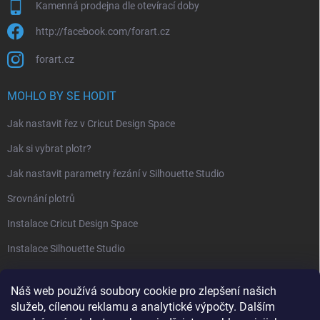
Kamenná prodejna dle otevírací doby
http://facebook.com/forart.cz
forart.cz
MOHLO BY SE HODIT
Jak nastavit řez v Cricut Design Space
Jak si vybrat plotr?
Jak nastavit parametry řezání v Silhouette Studio
Srovnání plotrů
Instalace Cricut Design Space
Instalace Silhouette Studio
PŘIJÍMÁME ONLINE PLATBY
Náš web používá soubory cookie pro zlepšení našich
služeb, cílenou reklamu a analytické výpočty. Dalším