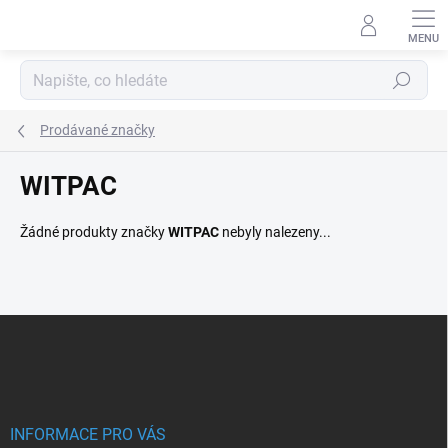
Přejít
na
obsah
Hledat
Prodávané značky
WITPAC
Žádné produkty značky
WITPAC
nebyly nalezeny...
Z
á
p
a
t
í
INFORMACE PRO VÁS