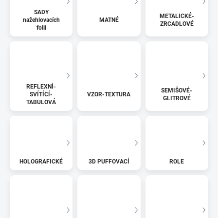
SADY
METALICKÉ-
nažehlovacích
MATNÉ
ZRCADLOVÉ
folií
REFLEXNÍ-
SEMIŠOVÉ-
SVÍTÍCÍ-
VZOR-TEXTURA
GLITROVÉ
TABULOVÁ
HOLOGRAFICKÉ
3D PUFFOVACÍ
ROLE