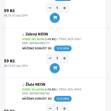
−
+
59 Kč
48,76 Kč bez DPH
Do košíku
.: Zelená NEON
| PNHL-NZE-4941
IHNED SKLADEM
(>10 KS)
EAN:
8595647605777
MŮŽEME DORUČIT DO:
12.8.2026
−
+
59 Kč
48,76 Kč bez DPH
Do košíku
.: Žlutá NEON
| PNHL-NZL-4940
IHNED SKLADEM
(>10 KS)
EAN:
8595647605760
MŮŽEME DORUČIT DO:
12.8.2026
−
+