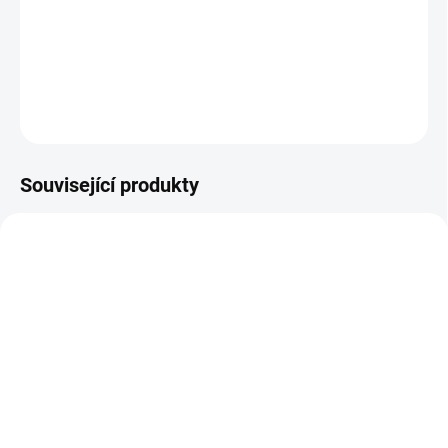
MATNÉ NEON
fólie A4 s rychlou aplikací TURBO a certifikátem
Oeko-Tex
.
DETAILNÍ INFORMACE
ZEPTAT SE
HLÍDAT
Související produkty
TOOL-01-3T
PGL-BIDU-488
IHNED SKLADEM
IHNED SKLADEM
(>10 ks)
(>10 ks)
Silhouette hák
GLITROVÉ nažehlovací
folie POLI-TAPE CRAFT