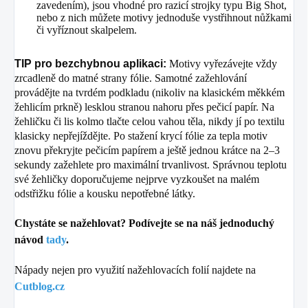
zavedením), jsou vhodné pro razicí strojky typu Big Shot,
nebo z nich můžete motivy jednoduše vystřihnout nůžkami
či vyříznout skalpelem.
TIP pro bezchybnou aplikaci:
Motivy vyřezávejte vždy
zrcadleně do matné strany fólie
. Samotné zažehlování
provádějte na tvrdém podkladu (nikoliv na klasickém měkkém
žehlicím prkně) lesklou stranou nahoru přes pečicí papír
. Na
žehličku či lis kolmo tlačte celou vahou těla, nikdy jí po textilu
klasicky nepřejíždějte
. Po stažení krycí fólie za tepla motiv
znovu překryjte pečicím papírem a ještě jednou krátce na 2–3
sekundy zažehlete pro maximální trvanlivost
. Správnou teplotu
své žehličky doporučujeme nejprve vyzkoušet na malém
odstřižku fólie a kousku nepotřebné látky
.
Chystáte se nažehlovat? Podívejte se na náš jednoduchý
návod
tady
.
Nápady nejen pro využití nažehlovacích folií najdete na
Cutblog.cz