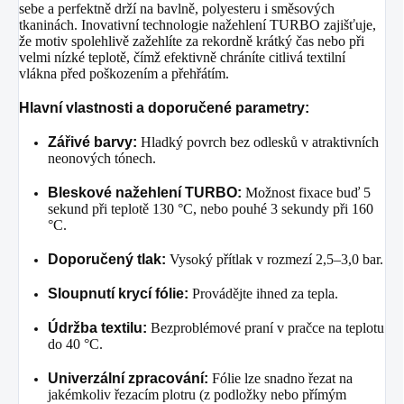
sebe a perfektně drží na bavlně, polyesteru i směsových
tkaninách
. Inovativní technologie nažehlení TURBO zajišťuje,
že motiv spolehlivě zažehlíte za rekordně krátký čas nebo při
velmi nízké teplotě, čímž efektivně chráníte citlivá textilní
vlákna před poškozením a přehřátím
.
Hlavní vlastnosti a doporučené parametry:
Zářivé barvy:
Hladký povrch bez odlesků v atraktivních
neonových tónech
.
Bleskové nažehlení TURBO:
Možnost fixace buď 5
sekund při teplotě 130 °C, nebo pouhé 3 sekundy při 160
°C
.
Doporučený tlak:
Vysoký přítlak v rozmezí 2,5–3,0 bar
.
Sloupnutí krycí fólie:
Provádějte ihned za tepla
.
Údržba textilu:
Bezproblémové praní v pračce na teplotu
do 40 °C
.
Univerzální zpracování:
Fólie lze snadno řezat na
jakémkoliv řezacím plotru (z podložky nebo přímým