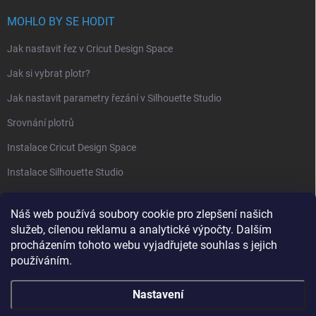
MOHLO BY SE HODIT
Jak nastavit řez v Cricut Design Space
Jak si vybrat plotr?
Jak nastavit parametry řezání v Silhouette Studio
Srovnání plotrů
Instalace Cricut Design Space
Instalace Silhouette Studio
PŘIJÍMÁME ONLINE PLATBY
Náš web používá soubory cookie pro zlepšení našich
služeb, cílenou reklamu a analytické výpočty. Dalším
procházením tohoto webu vyjadřujete souhlas s jejich
používáním.
Nastavení