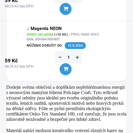
59 Kč
48,76 Kč bez DPH
Do košíku
.: Magenta NEON
| PNHL-NMA-4945
IHNED SKLADEM
(>10 KS)
EAN:
8595647605807
MŮŽEME DORUČIT DO:
12.8.2026
−
+
59 Kč
48,76 Kč bez DPH
Do košíku
Dodejte svému oblečení a doplňkům nepřehlédnutelnou energii
s neonovými matnými fóliemi Poli-tape Craft
. Tyto reflexně
výrazné odstíny jsou ideální pro tvorbu originálního potisku
textilu, letních outfitů, sportovních motivů nebo hravých prvků
na dětské oděvy
. Fólie se pyšní prestižním ekologickým
certifikátem Oeko-Tex Standard 100, což zaručuje, že jsou zcela
zdravotně nezávadné a bezpečné pro lidské zdraví
.
Materiál nabízí možnost kreativního vrstvení různých barev na