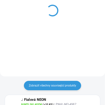
120 Kč
69 Kč
99,17 Kč bez DPH
57,02 Kč bez DPH
Do košíku
Detail
Klasický háček pro snadné a
rychlé odstraňování přebytečných
GLITROVÉ
nažehlovací fólie
částí vinylu a nažehlovacích fólií.
formátu
A4
s certifikátem Oeko-
Tex pro originální potisk textilu
.
Zobrazit všechny související produkty
.: Fialová NEON
| PNHL-NFI-4987
IHNED SKLADEM
(>10 KS)