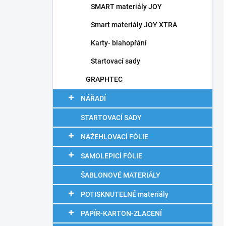
SMART materiály JOY
Smart materiály JOY XTRA
Karty- blahopřání
Startovací sady
GRAPHTEC
NÁŘADÍ
STARTOVACÍ SADY
NAŽEHLOVACÍ FÓLIE
SAMOLEPICÍ FÓLIE
ŠABLONOVÉ MATERIÁLY
POTISKNUTELNÉ materiály
PAPÍR-KARTON-ZLACENÍ