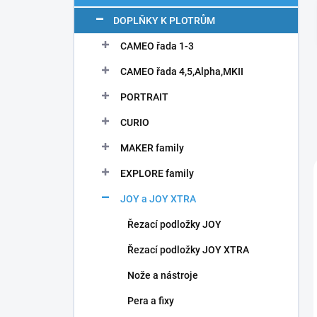
n
í
DOPLŇKY K PLOTRŮM
p
CAMEO řada 1-3
a
n
CAMEO řada 4,5,Alpha,MKII
e
l
PORTRAIT
CURIO
MAKER family
EXPLORE family
JOY a JOY XTRA
Řezací podložky JOY
Řezací podložky JOY XTRA
Nože a nástroje
Pera a fixy