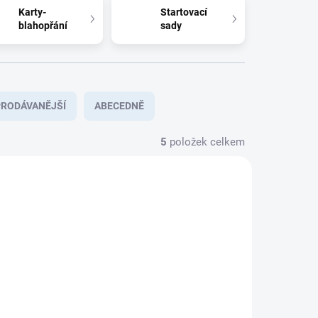
Karty-
Startovací
blahopřání
sady
RODÁVANĚJŠÍ
ABECEDNĚ
5
položek celkem
NOVINKA
2011351
2011353
KLADEM
IHNED SKLADEM