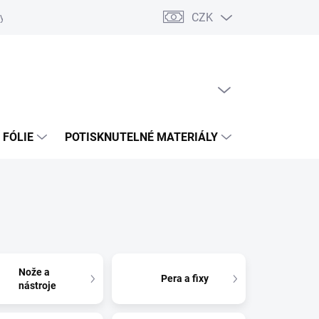
CZK
y osobních údajů
Kontakt
Fakturační údaje
Napište nám
PRÁZDNÝ KOŠÍK
NÁKUPNÍ
KOŠÍK
 FÓLIE
POTISKNUTELNÉ MATERIÁLY
NÁŘADÍ
Nože a
Pera a fixy
nástroje