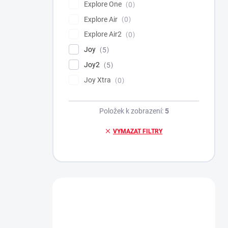
Explore One
0
Explore Air
0
Explore Air2
0
Joy
5
Joy2
5
Joy Xtra
0
Položek k zobrazení:
5
VYMAZAT FILTRY
Máte otázku?
Obráťte se na nás.