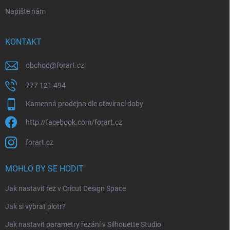
Napište nám
KONTAKT
obchod
@
forart.cz
777 121 494
Kamenná prodejna dle otevírací doby
http://facebook.com/forart.cz
forart.cz
MOHLO BY SE HODIT
Jak nastavit řez v Cricut Design Space
Jak si vybrat plotr?
Jak nastavit parametry řezání v Silhouette Studio