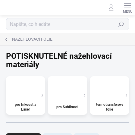
Přejít
na
obsah
Hledat
NAŽEHLOVACÍ FÓLIE
POTISKNUTELNÉ nažehlovací
materiály
pro Inkoust a
termotransferové
pro Sublimaci
Laser
folie
Ř