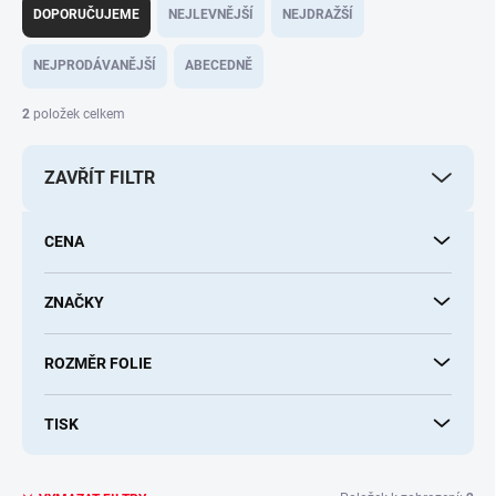
a
DOPORUČUJEME
NEJLEVNĚJŠÍ
NEJDRAŽŠÍ
z
e
NEJPRODÁVANĚJŠÍ
ABECEDNĚ
n
í
2
položek celkem
p
r
ZAVŘÍT FILTR
o
d
u
CENA
k
t
ů
ZNAČKY
ROZMĚR FOLIE
TISK