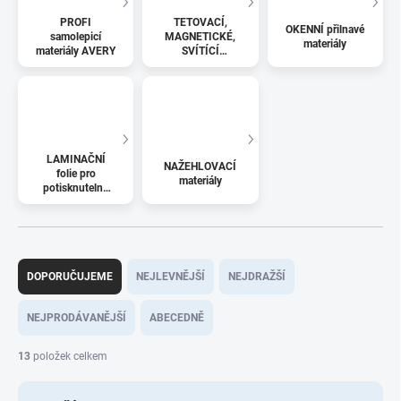
PROFI
TETOVACÍ,
OKENNÍ přilnavé
samolepicí
MAGNETICKÉ,
materiály
materiály AVERY
SVÍTÍCÍ
materiály
LAMINAČNÍ
NAŽEHLOVACÍ
folie pro
materiály
potisknutelné
materiály
Ř
a
DOPORUČUJEME
NEJLEVNĚJŠÍ
NEJDRAŽŠÍ
z
e
NEJPRODÁVANĚJŠÍ
ABECEDNĚ
n
í
13
položek celkem
p
r