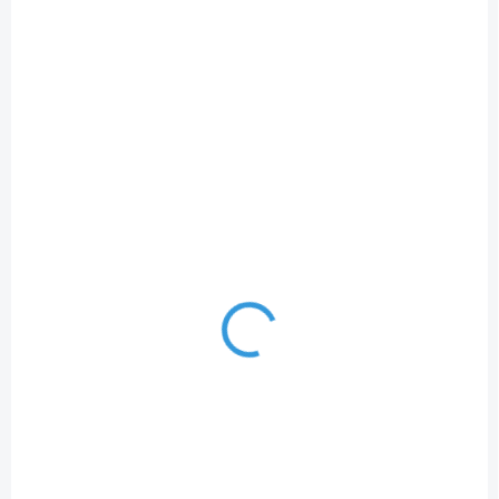
L7109-25
IHNED SKLADEM
(8 ks)
Přírodní hnědý potisknutelný papír Avery- 25ks