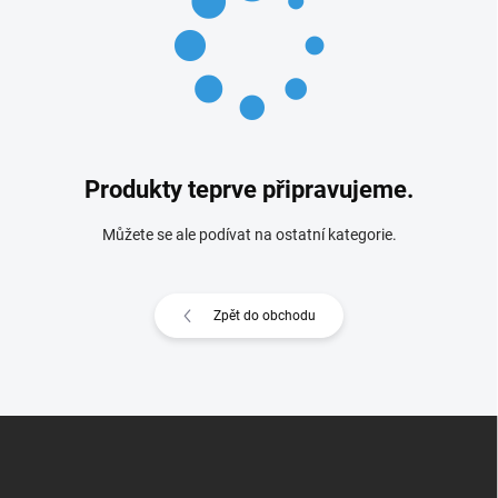
Produkty teprve připravujeme.
Můžete se ale podívat na ostatní kategorie.
Zpět do obchodu
Z
á
p