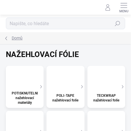
Přejít
na
obsah
Hledat
Domů
NAŽEHLOVACÍ FÓLIE
POTISKNUTELNÉ
POLI-TAPE
TECKWRAP
nažehlovací
nažehlovací folie
nažehlovací folie
materiály