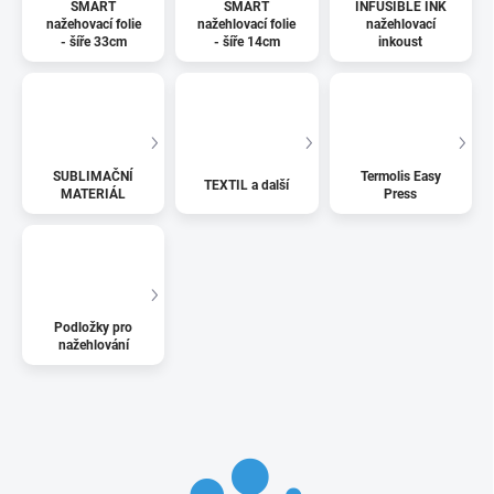
SMART
SMART
INFUSIBLE INK
nažehovací folie
nažehlovací folie
nažehlovací
- šíře 33cm
- šíře 14cm
inkoust
SUBLIMAČNÍ
Termolis Easy
TEXTIL a další
MATERIÁL
Press
Podložky pro
nažehlování