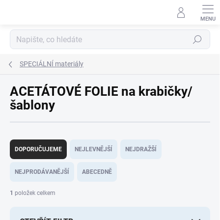
Přejít
na
obsah
Hledat
SPECIÁLNÍ materiály
ACETÁTOVÉ FOLIE na krabičky/
šablony
Ř
a
DOPORUČUJEME
NEJLEVNĚJŠÍ
NEJDRAŽŠÍ
z
e
NEJPRODÁVANĚJŠÍ
ABECEDNĚ
n
í
1
položek celkem
p
r