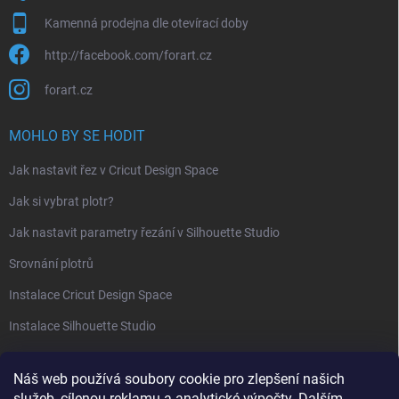
Kamenná prodejna dle otevírací doby
http://facebook.com/forart.cz
forart.cz
MOHLO BY SE HODIT
Jak nastavit řez v Cricut Design Space
Jak si vybrat plotr?
Jak nastavit parametry řezání v Silhouette Studio
Srovnání plotrů
Instalace Cricut Design Space
Instalace Silhouette Studio
PŘIJÍMÁME ONLINE PLATBY
Náš web používá soubory cookie pro zlepšení našich
služeb, cílenou reklamu a analytické výpočty. Dalším