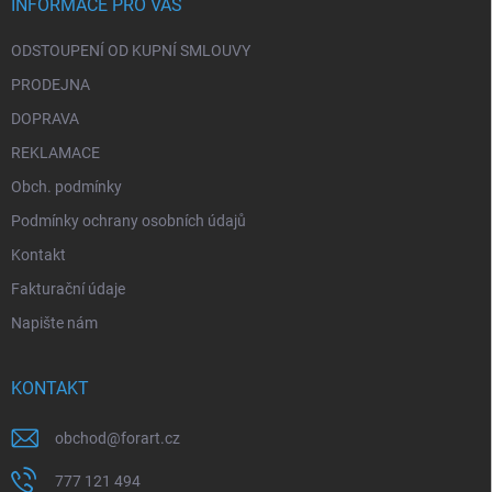
í
INFORMACE PRO VÁS
k
y
ODSTOUPENÍ OD KUPNÍ SMLOUVY
v
ý
PRODEJNA
p
i
DOPRAVA
s
REKLAMACE
u
Obch. podmínky
Podmínky ochrany osobních údajů
Kontakt
Fakturační údaje
Napište nám
KONTAKT
obchod
@
forart.cz
777 121 494