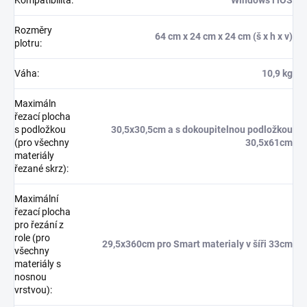
Rozměry
64 cm x 24 cm x 24 cm (š x h x v)
plotru
:
Váha
:
10,9 kg
Maximáln
řezací plocha
s podložkou
30,5x30,5cm a s dokoupitelnou podložkou
(pro všechny
30,5x61cm
materiály
řezané skrz)
:
Maximální
řezací plocha
pro řezání z
role (pro
29,5x360cm pro Smart materialy v šíři 33cm
všechny
materiály s
nosnou
vrstvou)
: