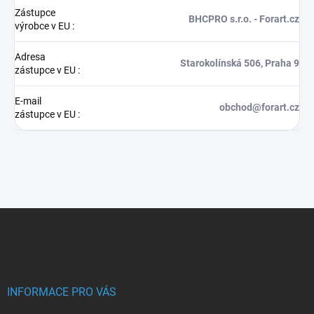
Zástupce
BHCPRO s.r.o. - Forart.cz
výrobce v EU
:
Adresa
Starokolínská 506, Praha 9
zástupce v EU
:
E-mail
obchod@forart.cz
zástupce v EU
:
Z
á
p
a
t
í
INFORMACE PRO VÁS