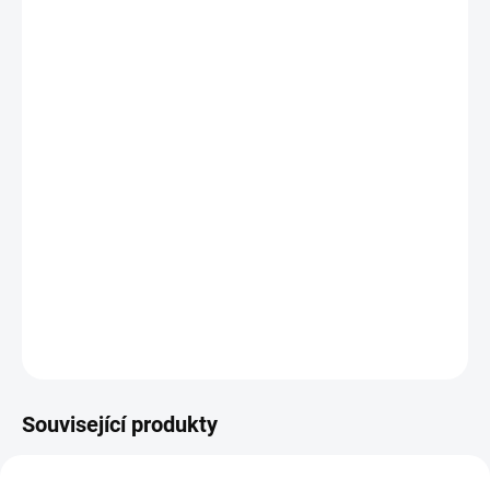
11.8.2026
−
+
Přidat do košíku
Zdarma od nás dostanete
+ PRO PRVNÍ ŘEZY - vzorky materiálů
v hodnotě 130 Kč
NOVÁ Vlajková loď
výrobce plotrů CRICUT.
max. šíře řezu 30,5cm
DETAILNÍ INFORMACE
ZEPTAT SE
HLÍDAT
Související produkty
2009039
2003847