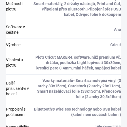
Možnosti
Smart materiály, 2 držáky nástrojů, Print and Cut,
plotru
:
Připojení přes Bluetooth, Připojení přes USB
kabel, Odvíječ folie k dokoupení
Software v
Ano
češtině
:
Výrobce
:
Cricut
Plotr Cricut MAKER4, software, nůž premium vč.
V balení u
držáku, podložka Light lepivosti 30x30cm,
plotru
:
kreslící pero 0.4mm, mini háček, napájecí kabel
Vzorky materiálů- Smart samolepicí vinyl (3
Další
archy 33x15cm), Cardstock (2 archy 28x11cm),
příslušentví v
Smart nažehlovací folie (33x15cm), Přenosová
balení
:
folie (2 archy 30,5x15cm)
Propojení s
Bluetooth® wireless technology nebo USB kabel
počítačem
:
(kabel není součástí balení)
Kompatibilita
:
Windows i iOS