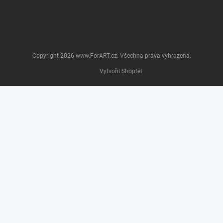
Copyright 2026
www.ForART.cz
. Všechna práva vyhrazena.
Vytvořil Shoptet