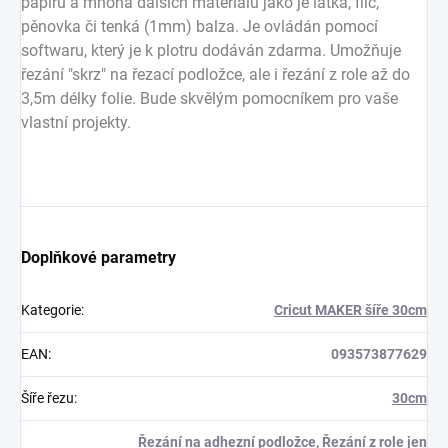
papíru a mnoha dalších materiálů jako je látka, filc,
pěnovka či tenká (1mm) balza. Je ovládán pomocí
softwaru, který je k plotru dodáván zdarma. Umožňuje
řezání "skrz" na řezací podložce, ale i řezání z role až do
3,5m délky folie. Bude skvělým pomocníkem pro vaše
vlastní projekty.
Doplňkové parametry
Kategorie
:
Cricut MAKER šíře 30cm
EAN
:
093573877629
Šíře řezu
:
30cm
Řezání na adhezní podložce, Řezání z role jen