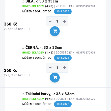
.: BÍLÁ, -: 33 x 33cm
| 2011835
IHNED SKLADEM
(4 KS)
EAN:
093573492778
MŮŽEME DORUČIT DO:
10.8.2026
−
+
360 Kč
297,52 Kč bez DPH
Do košíku
.: ČERNÁ, -: 33 x 33cm
| 2008316
IHNED SKLADEM
(1 KS)
EAN:
093573370908
MŮŽEME DORUČIT DO:
10.8.2026
−
+
360 Kč
297,52 Kč bez DPH
Do košíku
.: Základní barvy, -: 33 x 33cm
| 2008318
IHNED SKLADEM
(9 KS)
EAN:
093573354526
MŮŽEME DORUČIT DO:
10.8.2026