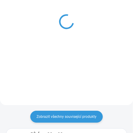
Velká sada papírů
Řezací plotr Cricut
100ks- 200gsm
Maker4- barva Sage
270 Kč
8 800 Kč
223,14 Kč bez DPH
7 272,73 Kč bez DPH
Do košíku
Do košíku
100 listů barevných papírů A4,
NOVÁ Vlajková loď
výrobce
200g/m2
plotrů CRICUT.
max. šíře řezu
30,5cm
Zobrazit všechny související produkty