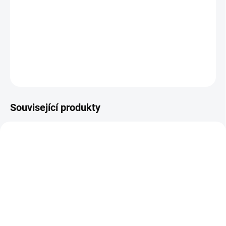
Revoluční samolepicí papír, který nevyžaduje lepidlo ani řezací podložku
pro plotry Maker 3-4 a Explore 3-5.
DETAILNÍ INFORMACE
ZEPTAT SE
HLÍDAT
Související produkty
CR0056/GE
2011082
IHNED SKLADEM
IHNED SKLADEM
(>10 ks)
(9 ks)