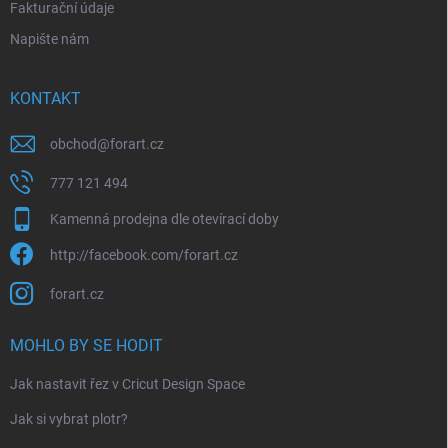
Fakturační údaje
Napište nám
KONTAKT
obchod
@
forart.cz
777 121 494
Kamenná prodejna dle otevírací doby
http://facebook.com/forart.cz
forart.cz
MOHLO BY SE HODIT
Jak nastavit řez v Cricut Design Space
Jak si vybrat plotr?