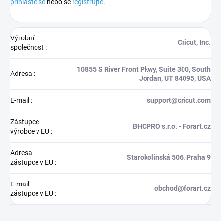
přihlaste se
nebo se
registrujte
.
Výrobní
Cricut, Inc.
společnost
:
10855 S River Front Pkwy, Suite 300, South
Adresa
:
Jordan, UT 84095, USA
E-mail
:
support@cricut.com
Zástupce
BHCPRO s.r.o. - Forart.cz
výrobce v EU
:
Adresa
Starokolínská 506, Praha 9
zástupce v EU
:
E-mail
obchod@forart.cz
zástupce v EU
: