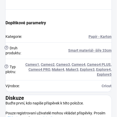
Doplňkové parametry
Kategorie
:
Papír - Karton
?
Druh
Smart materiál- šíře 33cm
produktu
:
Cameo1
,
Cameo2
,
Cameo3
,
Cameo4
,
Cameo4 PLUS
,
?
Typ
Cameo4 PRO
,
Maker4
,
Maker3
,
Explore3
,
Explore4
,
plotru
:
Explore5
Výrobce
:
Cricut
Diskuze
Buďte první, kdo napíše příspěvek k této položce.
Pouze registrovaní uživatelé mohou vkládat příspěvky. Prosím