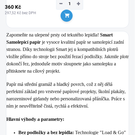
−
+
360 Kč
297,52 Kč bez DPH
Do košíku
Zapomeňte na ulepené prsty od tekutého lepidla!
Smart
Samolepicí papír
je vysoce kvalitní papír se samolepicí zadní
stranou. Díky technologii Smart jej u kompatibilních plotrů
vložíte přímo do stroje bez použití řezací podložky. Jakmile plotr
dokončí řez, jednoduše motiv sloupnete jako samolepku a
přitisknete na cílový projekt.
Papír má střední gramáž a hladký povrch, což z něj dělá
perfektní základ pro vrstvené papírové projekty, školní plakáty,
narozeninové girlandy nebo personalizovaná přáníčka. Práce s
ním je neuvěřitelně čistá, rychlá a efektivní.
Hlavní výhody a parametry:
Bez podložky a bez lepidla:
Technologie "Load & Go"