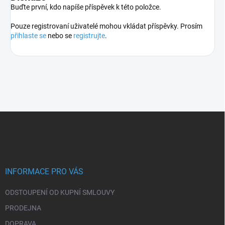
Buďte první, kdo napíše příspěvek k této položce.
Pouze registrovaní uživatelé mohou vkládat příspěvky. Prosím
přihlaste se
nebo se
registrujte
.
Z
á
p
a
t
í
INFORMACE PRO VÁS
ODSTOUPENÍ OD KUPNÍ SMLOUVY
PRODEJNA
DOPRAVA