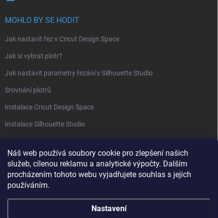
MOHLO BY SE HODIT
Jak nastavit řez v Cricut Design Space
Jak si vybrat plotr?
Jak nastavit parametry řezání v Silhouette Studio
Srovnání plotrů
Instalace Cricut Design Space
Instalace Silhouette Studio
PŘIJÍMÁME ONLINE PLATBY
Náš web používá soubory cookie pro zlepšení našich
služeb, cílenou reklamu a analytické výpočty. Dalším
procházením tohoto webu vyjadřujete souhlas s jejich
používáním.
Nastavení