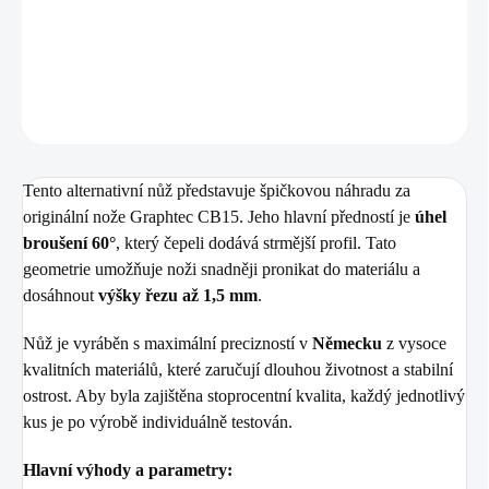
pro silnější materiály a hluboký řez.
DETAILNÍ INFORMACE
ZEPTAT SE
HLÍDAT
Tento alternativní nůž představuje špičkovou náhradu za
originální nože Graphtec CB15. Jeho hlavní předností je
úhel
broušení 60°
, který čepeli dodává strmější profil. Tato
geometrie umožňuje noži snadněji pronikat do materiálu a
dosáhnout
výšky řezu až 1,5 mm
.
Nůž je vyráběn s maximální precizností v
Německu
z vysoce
kvalitních materiálů, které zaručují dlouhou životnost a stabilní
ostrost. Aby byla zajištěna stoprocentní kvalita, každý jednotlivý
kus je po výrobě individuálně testován.
Hlavní výhody a parametry: