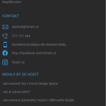
Napište nám
KONTAKT
obchod
@
forart.cz
777 121 494
Kamenná prodejna dle otevírací doby
http://facebook.com/forart.cz
forart.cz
MOHLO BY SE HODIT
Jak nastavit řez v Cricut Design Space
Jak si vybrat plotr?
Jak nastavit parametry řezání v Silhouette Studio