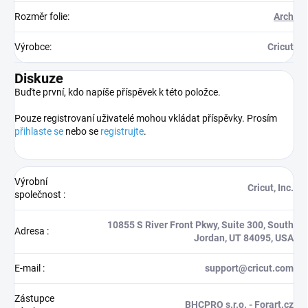
Rozměr folie
:
Arch
Výrobce
:
Cricut
Diskuze
Buďte první, kdo napíše příspěvek k této položce.
Pouze registrovaní uživatelé mohou vkládat příspěvky. Prosím
přihlaste se
nebo se
registrujte
.
Výrobní
Cricut, Inc.
společnost
:
10855 S River Front Pkwy, Suite 300, South
Adresa
:
Jordan, UT 84095, USA
E-mail
:
support@cricut.com
Zástupce
BHCPRO s.r.o. - Forart.cz