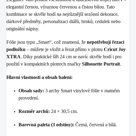
elegantní černou, výraznou červenou a čistou bílou. Tato
kombinace se skvěle hodí na nejrůznější sezónní dekorace,
dárkové předměty, personalizaci diářů, hrnků, cedulek nebo
originální nápisy.
Fólie jsou typu „Smart“, což znamená, že
nepotřebují řezací
podložku
– můžete je vložit a řezat přímo v plotru
Cricut Joy
XTRA
. Díky praktické šíři 24 cm se navíc skvěle hodí i pro
použití v kompaktních plotrech značky
Silhouette Portrait
.
Hlavní vlastnosti a obsah balení:
Obsah sady:
3 archy Smart vinylové fólie v matném
provedení.
Rozměr archů:
24 × 30,5 cm.
Barevná paleta (3 odstíny):
Černá, červená a bílá.