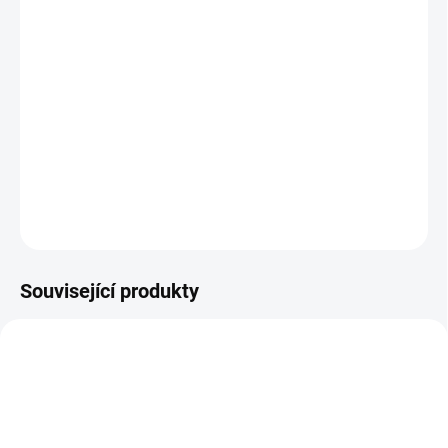
11.8.2026
−
+
Přidat do košíku
Sada Smart matných samolepicích fólií (černá, červená, bílá). Navrženo
pro Cricut Joy XTRA.
DETAILNÍ INFORMACE
ZEPTAT SE
HLÍDAT
Související produkty
2010314
8002010