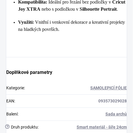
Kompatibilita:
Ideální pro řezání bez podložky v
Cricut
Joy XTRA
nebo s podložkou v
Silhouette Portrait
.
Využití:
Vnitřní i venkovní dekorace a kreativní projekty
na hladkých površích.
Doplňkové parametry
Kategorie
:
SAMOLEPICÍ FÓLIE
EAN
:
093573029028
Balení
:
Sada archů
?
Druh produktu
:
Smart materiál - šíře 24cm