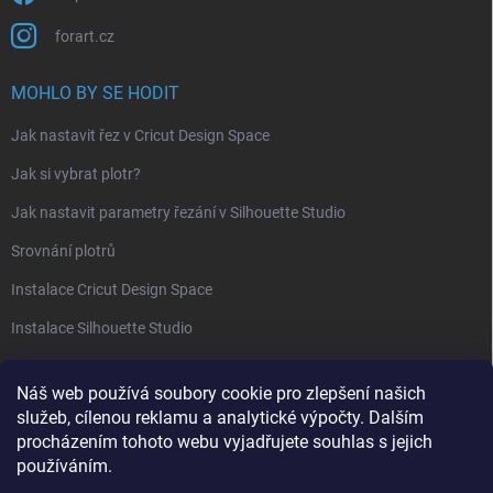
forart.cz
MOHLO BY SE HODIT
Jak nastavit řez v Cricut Design Space
Jak si vybrat plotr?
Jak nastavit parametry řezání v Silhouette Studio
Srovnání plotrů
Instalace Cricut Design Space
Instalace Silhouette Studio
PŘIJÍMÁME ONLINE PLATBY
Náš web používá soubory cookie pro zlepšení našich
služeb, cílenou reklamu a analytické výpočty. Dalším
procházením tohoto webu vyjadřujete souhlas s jejich
používáním.