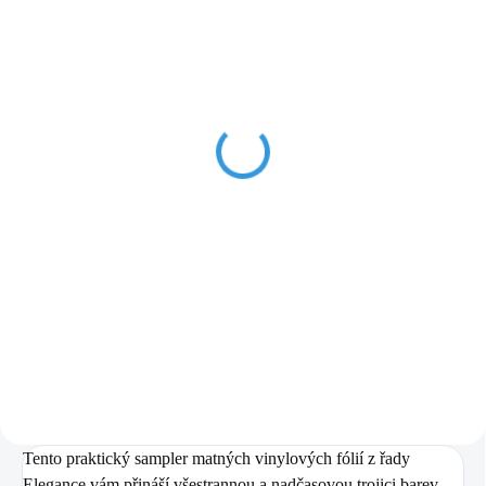
IHNED SKLADEM
IHNED SKLADEM
(3 ks)
(2 ks)
Řezací plotr Cricut JOY
Řezací plotr Cricut Joy
XTRA
XTRA Starter Bundle
5 600 Kč
6 150 Kč
4 628,10 Kč bez DPH
5 082,64 Kč bez DPH
Do košíku
Do košíku
Cricut Joy XTRA.
max. šíře řezu
Cricut Joy XTRA se sadou
21cm
více v popisu produktu
materiálů.
max. šíře řezu 21cm
více v popisu produktu
Tento praktický sampler matných vinylových fólií z řady
Elegance vám přináší všestrannou a nadčasovou trojici barev –