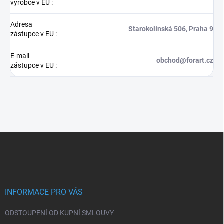
výrobce v EU
:
Adresa
Starokolínská 506, Praha 9
zástupce v EU
:
E-mail
obchod@forart.cz
zástupce v EU
:
Z
á
p
a
t
í
INFORMACE PRO VÁS
ODSTOUPENÍ OD KUPNÍ SMLOUVY