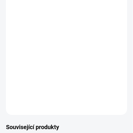
11.8.2026
−
+
Přidat do košíku
Zdarma od nás dostanete
+ PRO PRVNÍ ŘEZY - vzorky materiálů
v hodnotě 130 Kč
Řezací plotr Portrait4 v bílé barvě.
Š
íře řezu 20cm
DETAILNÍ INFORMACE
ZEPTAT SE
HLÍDAT
Související produkty