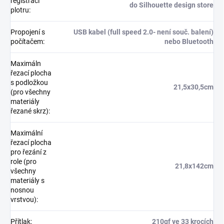
registraci
do Silhouette design store
plotru
:
Propojení s
USB kabel (full speed 2.0- není souč. balení)
počítačem
:
nebo Bluetooth
Maximáln
řezací plocha
s podložkou
21,5x30,5cm
(pro všechny
materiály
řezané skrz)
:
Maximální
řezací plocha
pro řezání z
role (pro
21,8x142cm
všechny
materiály s
nosnou
vrstvou)
:
Přítlak
:
210gf ve 33 krocích