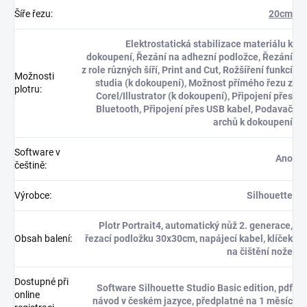
Šíře řezu
:
20cm
Elektrostatická stabilizace materiálu k
dokoupení, Řezání na adhezní podložce, Řezání
z role různých šíří, Print and Cut, Rožšíření funkcí
Možnosti
studia (k dokoupení), Možnost přímého řezu z
plotru
:
Corel/Illustrator (k dokoupení), Připojení přes
Bluetooth, Připojení přes USB kabel, Podavač
archů k dokoupení
Software v
Ano
češtině
:
Výrobce
:
Silhouette
Plotr Portrait4, automatický nůž 2. generace,
Obsah balení
:
řezací podložku 30x30cm, napájecí kabel, klíček
na čištění nože
Dostupné při
Software Silhouette Studio Basic edition, pdf
online
návod v českém jazyce, předplatné na 1 měsíc