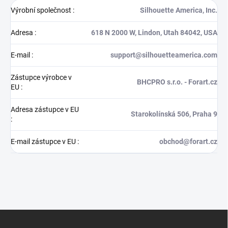
Výrobní společnost
:
Silhouette America, Inc.
Adresa
:
618 N 2000 W, Lindon, Utah 84042, USA
E-mail
:
support@silhouetteamerica.com
Zástupce výrobce v
BHCPRO s.r.o. - Forart.cz
EU
:
Adresa zástupce v EU
Starokolínská 506, Praha 9
:
E-mail zástupce v EU
:
obchod@forart.cz
Z
á