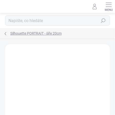
Přejít
na
obsah
Hledat
Silhouette PORTRAIT - šíře 20cm
ZNAČKA:
SILHOUETTE