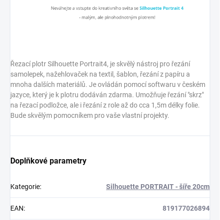
Řezací plotr Silhouette Portrait4, je skvělý nástroj pro řezání
samolepek, nažehlovaček na textil, šablon, řezání z papíru a
mnoha dalších materiálů. Je ovládán pomocí softwaru v českém
jazyce, který je k plotru dodáván zdarma. Umožňuje řezání "skrz"
na řezací podložce, ale i řezání z role až do cca 1,5m délky folie.
Bude skvělým pomocníkem pro vaše vlastní projekty.
Doplňkové parametry
Kategorie
:
Silhouette PORTRAIT - šíře 20cm
EAN
:
819177026894