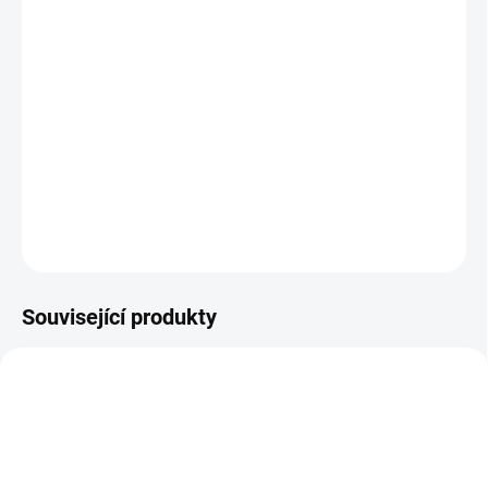
11.8.2026
−
+
Přidat do košíku
Sada 7 matných pastelových nažehlovacích fólií TeckWrap v rozměru
30x30 cm.
DETAILNÍ INFORMACE
ZEPTAT SE
HLÍDAT
Související produkty
HTV-REFLECTIVE-11PCS
HTV-PU-30PCS