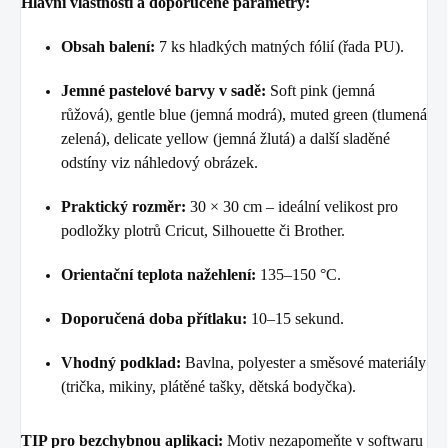
Hlavní vlastnosti a doporučené parametry:
Obsah balení:
7 ks hladkých matných fólií (řada PU).
Jemné pastelové barvy v sadě:
Soft pink (jemná
růžová), gentle blue (jemná modrá), muted green (tlumená
zelená), delicate yellow (jemná žlutá) a další sladěné
odstíny viz náhledový obrázek.
Praktický rozměr:
30 × 30 cm – ideální velikost pro
podložky plotrů Cricut, Silhouette či Brother.
Orientační teplota nažehlení:
135–150 °C.
Doporučená doba přítlaku:
10–15 sekund.
Vhodný podklad:
Bavlna, polyester a směsové materiály
(trička, mikiny, plátěné tašky, dětská bodyčka).
TIP pro bezchybnou aplikaci:
Motiv nezapomeňte v softwaru