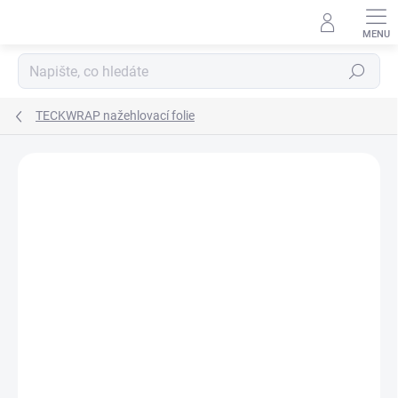
Přejít
na
obsah
Hledat
TECKWRAP nažehlovací folie
ZNAČKA:
TECKWRAP