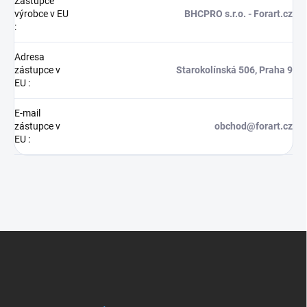
Zástupce
výrobce v EU
BHCPRO s.r.o. - Forart.cz
:
Adresa
zástupce v
Starokolínská 506, Praha 9
EU
:
E-mail
zástupce v
obchod@forart.cz
EU
:
Z
á
p
a
t