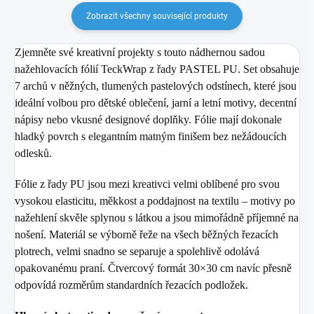
Zobrazit všechny související produkty
Zjemněte své kreativní projekty s touto nádhernou sadou
nažehlovacích fólií TeckWrap z řady PASTEL PU. Set obsahuje
7 archů v něžných, tlumených pastelových odstínech, které jsou
ideální volbou pro dětské oblečení, jarní a letní motivy, decentní
nápisy nebo vkusné designové doplňky. Fólie mají dokonale
hladký povrch s elegantním matným finišem bez nežádoucích
odlesků.
Fólie z řady PU jsou mezi kreativci velmi oblíbené pro svou
vysokou elasticitu, měkkost a poddajnost na textilu – motivy po
nažehlení skvěle splynou s látkou a jsou mimořádně příjemné na
nošení. Materiál se výborně řeže na všech běžných řezacích
plotrech, velmi snadno se separuje a spolehlivě odolává
opakovanému praní. Čtvercový formát 30×30 cm navíc přesně
odpovídá rozměrům standardních řezacích podložek.