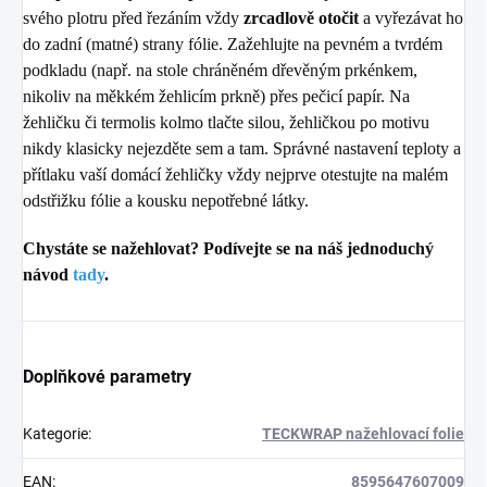
svého plotru před řezáním vždy
zrcadlově otočit
a vyřezávat ho
do zadní (matné) strany fólie. Zažehlujte na pevném a tvrdém
podkladu (např. na stole chráněném dřevěným prkénkem,
nikoliv na měkkém žehlicím prkně) přes pečicí papír. Na
žehličku či termolis kolmo tlačte silou, žehličkou po motivu
nikdy klasicky nejezděte sem a tam. Správné nastavení teploty a
přítlaku vaší domácí žehličky vždy nejprve otestujte na malém
odstřižku fólie a kousku nepotřebné látky.
Chystáte se nažehlovat? Podívejte se na náš jednoduchý
návod
tady
.
Doplňkové parametry
Kategorie
:
TECKWRAP nažehlovací folie
EAN
:
8595647607009