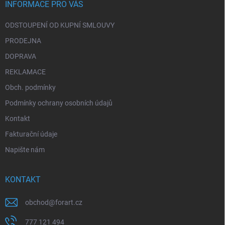
í
INFORMACE PRO VÁS
ODSTOUPENÍ OD KUPNÍ SMLOUVY
PRODEJNA
DOPRAVA
REKLAMACE
Obch. podmínky
Podmínky ochrany osobních údajů
Kontakt
Fakturační údaje
Napište nám
KONTAKT
obchod
@
forart.cz
777 121 494