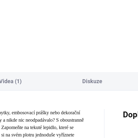
:
Do košíku
Svítící ve tmě samolepící
potisknutelný materiál 2ks pro
etický materiál se samolepicí
inkoustové tiskárny
vou pro další zdobení magnetek.
chy, velikost letter (cca A4)
Videa (1)
Diskuze
třpytky, embosovací prášky nebo dekorační
Dop
ny a nikde nic neodpadávalo? S oboustranně
. Zapomeňte na tekuté lepidlo, které se
m si na svém plotru jednoduše vyříznete