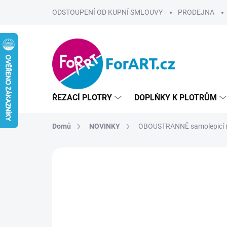
Přejít
ODSTOUPENÍ OD KUPNÍ SMLOUVY
PRODEJNA
na
obsah
ŘEZACÍ PLOTRY
DOPLŇKY K PLOTRŮM
Domů
NOVINKY
OBOUSTRANNĚ samolepicí m
ZNAČKA:
SILHOUETTE
NOVINKA