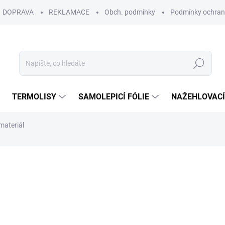
DOPRAVA
REKLAMACE
Obch. podmínky
Podmínky ochran
Hledat
TERMOLISY
SAMOLEPICÍ FÓLIE
NAŽEHLOVACÍ
ateriál
190 Kč
157,02 Kč bez DPH
Měrná
IHNED SKLADEM
(3 KS)