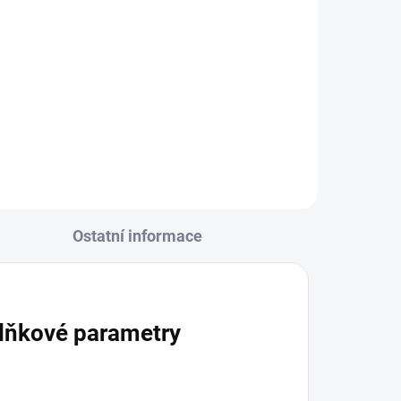
Bílý samolepicí potisknutelný
karton 8ks pro výrobu samolepek
pro
inkoustové tiskárny.
Ostatní informace
lňkové parametry