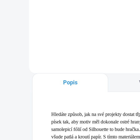
cena
Dřevovláknitý samolepicí
potisknutelný papír 8ks pro výrobu
Magn
samolepek či etiket pro
inkoustové
vrst
i laserové tiskrárny.
4 ar
Popis
Hledáte způsob, jak na své projekty dostat 
písek tak, aby motiv měl dokonale ostré hra
samolepicí fólií od Silhouette to bude hračka
všude patlá a kroutí papír. S tímto materiále