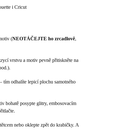
uette i Cricut
motiv (
NEOTÁČEJTE ho zrcadlově
,
krycí vrstvu a motiv pevně přitiskněte na
pod.).
– tím odhalíte lepicí plochu samotného
tiv bohatě posypte glitry, embosovacím
itlačte.
tětcem nebo oklepte zpět do krabičky. A