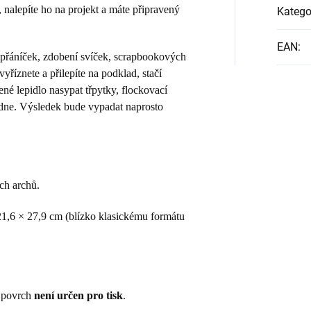
, nalepíte ho na projekt a máte připravený
Katego
EAN
:
h přáníček, zdobení svíček, scrapbookových
říznete a přilepíte na podklad, stačí
né lepidlo nasypat třpytky, flockovací
adne. Výsledek bude vypadat naprosto
ch archů.
 21,6 × 27,9 cm (blízko klasickému formátu
, povrch
není určen pro tisk
.