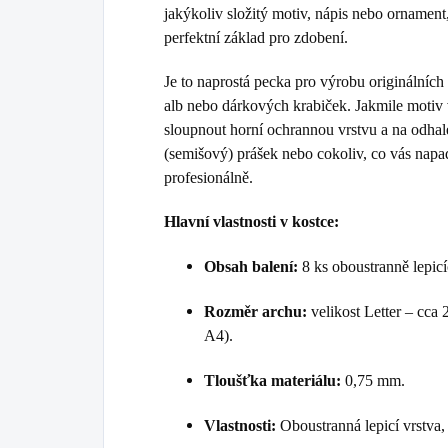
jakýkoliv složitý motiv, nápis nebo ornament
perfektní základ pro zdobení.
Je to naprostá pecka pro výrobu originálníc
alb nebo dárkových krabiček. Jakmile motiv vy
sloupnout horní ochrannou vrstvu a na odhale
(semišový) prášek nebo cokoliv, co vás nap
profesionálně.
Hlavní vlastnosti v kostce:
Obsah balení:
8 ks oboustranně lepicí
Rozměr archu:
velikost Letter – cca
A4).
Tloušťka materiálu:
0,75 mm.
Vlastnosti:
Oboustranná lepicí vrstva