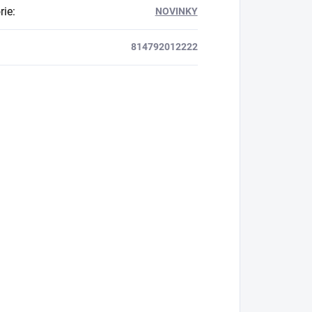
rie
:
NOVINKY
814792012222