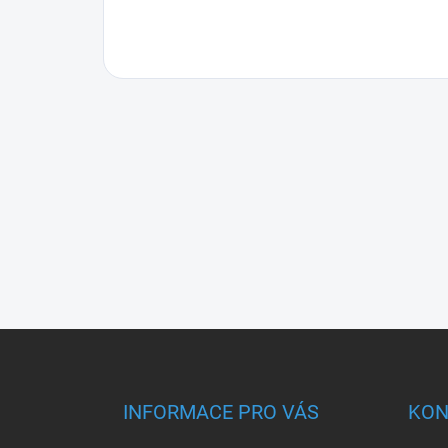
Z
á
p
a
INFORMACE PRO VÁS
KON
t