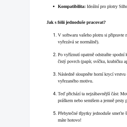
Kompatibilita:
Ideální pro plotry Silho
Jak s fólií jednoduše pracovat?
V softwaru vašeho plotru si připravte 
vyřezává se normálně).
Po vyříznutí opatrně odstraňte spodní 
čistý povrch (papír, svíčku, krabičku a
Následně sloupněte horní krycí vrstvu 
vyřezaného motivu.
Teď přichází ta nejzábavnější část: Mo
práškem nebo semišem a jemně prsty př
Přebytečné třpytky jednoduše smeťte š
máte hotovo!