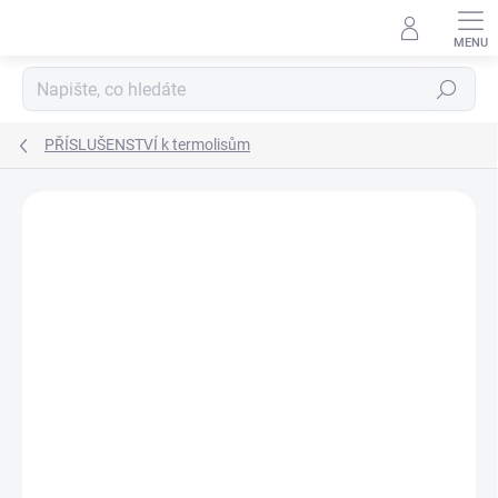
Přejít
na
obsah
Hledat
PŘÍSLUŠENSTVÍ k termolisům
ZNAČKA:
CRICUT