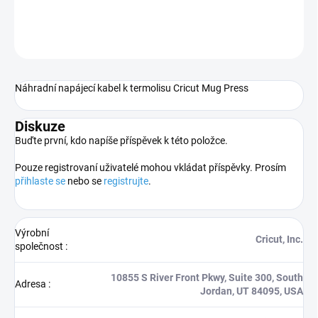
DETAILNÍ INFORMACE
ZEPTAT SE
HLÍDAT
Náhradní napájecí kabel k termolisu Cricut Mug Press
Diskuze
Buďte první, kdo napíše příspěvek k této položce.
Pouze registrovaní uživatelé mohou vkládat příspěvky. Prosím
přihlaste se
nebo se
registrujte
.
Výrobní
Cricut, Inc.
společnost
:
10855 S River Front Pkwy, Suite 300, South
Adresa
:
Jordan, UT 84095, USA