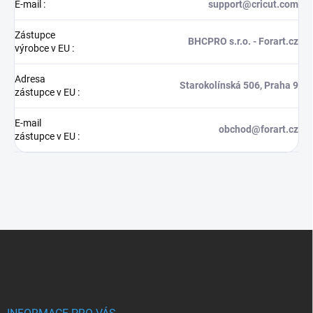
E-mail
:
support@cricut.com
Zástupce
BHCPRO s.r.o. - Forart.cz
výrobce v EU
:
Adresa
Starokolínská 506, Praha 9
zástupce v EU
:
E-mail
obchod@forart.cz
zástupce v EU
:
Z
á
p
a
t