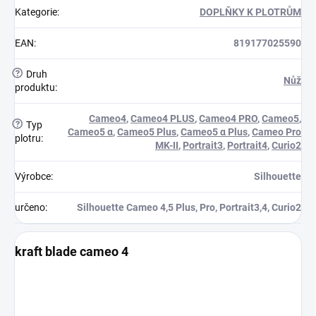
Kategorie
:
DOPLŇKY K PLOTRŮM
EAN
:
819177025590
?
Druh
Nůž
produktu
:
Cameo4
,
Cameo4 PLUS
,
Cameo4 PRO
,
Cameo5
,
?
Typ
Cameo5 α
,
Cameo5 Plus
,
Cameo5 α Plus
,
Cameo Pro
plotru
:
MK-II
,
Portrait3
,
Portrait4
,
Curio2
Výrobce
:
Silhouette
určeno
:
Silhouette Cameo 4,5 Plus, Pro, Portrait3,4, Curio2
kraft blade cameo 4