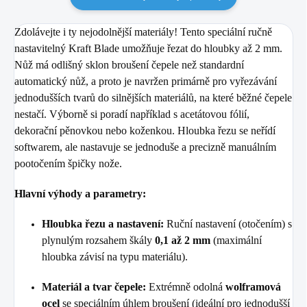
Zdolávejte i ty nejodolnější materiály! Tento speciální ručně
nastavitelný Kraft Blade umožňuje řezat do hloubky až 2 mm.
Nůž má odlišný sklon broušení čepele než standardní
automatický nůž, a proto je navržen primárně pro vyřezávání
jednodušších tvarů do silnějších materiálů, na které běžné čepele
nestačí. Výborně si poradí například s acetátovou fólií,
dekorační pěnovkou nebo koženkou. Hloubka řezu se neřídí
softwarem, ale nastavuje se jednoduše a precizně manuálním
pootočením špičky nože.
Hlavní výhody a parametry:
Hloubka řezu a nastavení:
Ruční nastavení (otočením) s
plynulým rozsahem škály
0,1 až 2 mm
(maximální
hloubka závisí na typu materiálu).
Materiál a tvar čepele:
Extrémně odolná
wolframová
ocel
se speciálním úhlem broušení (ideální pro jednodušší