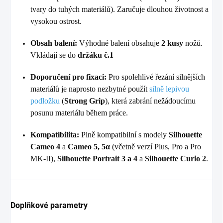
tvary do tuhých materiálů). Zaručuje dlouhou životnost a
vysokou ostrost.
Obsah balení:
Výhodné balení obsahuje
2 kusy
nožů.
Vkládají se do
držáku č.1
Doporučení pro fixaci:
Pro spolehlivé řezání silnějších
materiálů je naprosto nezbytné použít
silně lepivou
podložku
(
Strong Grip
), která zabrání nežádoucímu
posunu materiálu během práce.
Kompatibilita:
Plně kompatibilní s modely
Silhouette
Cameo 4
a
Cameo 5, 5
α
(včetně verzí Plus, Pro a Pro
MK-II),
Silhouette Portrait 3 a 4
a
Silhouette Curio 2
.
Doplňkové parametry