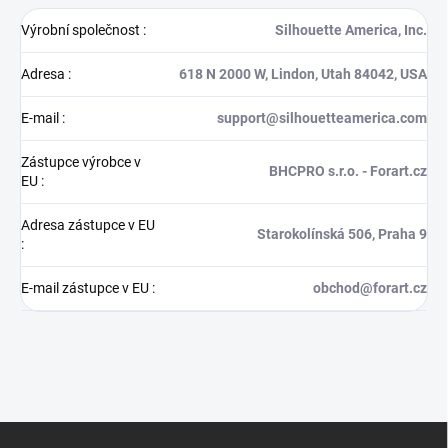
Výrobní společnost
:
Silhouette America, Inc.
Adresa
:
618 N 2000 W, Lindon, Utah 84042, USA
E-mail
:
support@silhouetteamerica.com
Zástupce výrobce v
BHCPRO s.r.o. - Forart.cz
EU
:
Adresa zástupce v EU
Starokolínská 506, Praha 9
:
E-mail zástupce v EU
:
obchod@forart.cz
Z