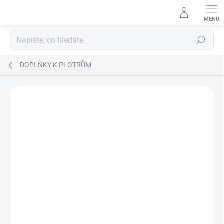
Přejít
na
obsah
Hledat
DOPLŇKY K PLOTRŮM
ZNAČKA:
SILHOUETTE