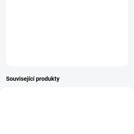
−
+
Přidat do košíku
Ručně nastavitelný 2mm nůž (2 ks) pro silnější a další materiály. Pro
Cameo 4/5 (vč. α/MK-II), Portrait 3/4 a Curio 2.
DETAILNÍ INFORMACE
ZEPTAT SE
HLÍDAT
Související produkty
SILH-BLADE-ROTARY
CUT-MAT-12ST-C