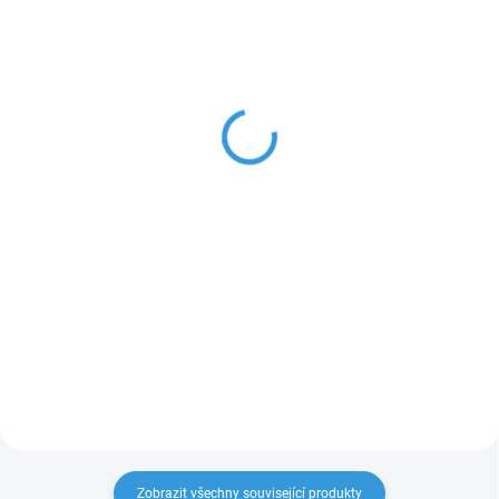
IHNED SKLADEM
IHNED SKLADEM
(>10 ks)
(>10 ks)
Rotační nůž Silhouette
Podložka adhezní
STRONG Cameo
950 Kč
30x30cm
785,12 Kč bez DPH
365 Kč
Do košíku
301,65 Kč bez DPH
Speciální rotační nůž pro řezání
Do košíku
látek bez nutnosti podžehlování.
Kompatibilní s plotry Cameo 4 a
Silně lepicí podložka pro Cameo.
5,5α (vč. Plus, Pro, MKII).
Navržena pro fixaci silných a
tuhých materiálů, jako je
koženka, filc nebo balza.
Zobrazit všechny související produkty