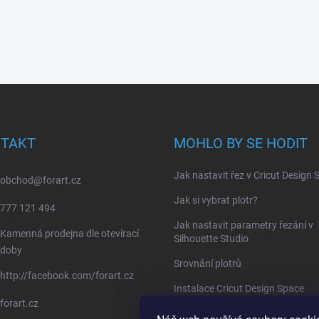
TAKT
MOHLO BY SE HODIT
Jak nastavit řez v Cricut Design
obchod
@
forart.cz
Jak si vybrat plotr?
777 121 494
Jak nastavit parametry řezání v
Kamenná prodejna dle otevírací
Silhouette Studio
doby
Srovnání plotrů
http://facebook.com/forart.cz
Instalace Cricut Design Space
forart.cz
Instalace Silhouette Studio