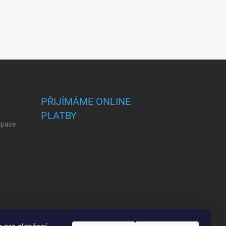
PŘIJÍMÁME ONLINE
PLATBY
 Space