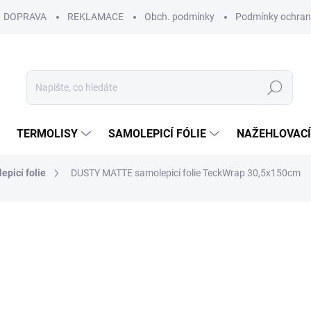
DOPRAVA
REKLAMACE
Obch. podmínky
Podmínky ochran
Hledat
TERMOLISY
SAMOLEPICÍ FÓLIE
NAŽEHLOVACÍ
picí folie
DUSTY MATTE samolepicí folie TeckWrap 30,5x150cm
210 Kč
173,55 Kč bez DPH
Měrná
Zvolte variantu
cena: