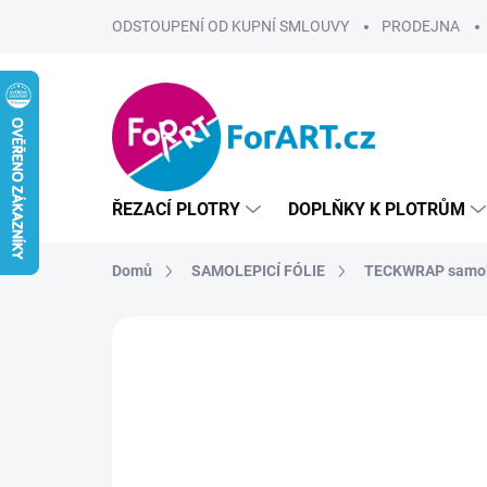
Přejít
ODSTOUPENÍ OD KUPNÍ SMLOUVY
PRODEJNA
na
obsah
ŘEZACÍ PLOTRY
DOPLŇKY K PLOTRŮM
Domů
SAMOLEPICÍ FÓLIE
TECKWRAP samole
ZNAČKA:
TECKWRAP