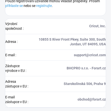
Pouze registrovaní uživatelé mohou vkládat příspěvky. Prosím
přihlaste se
nebo se
registrujte
.
Výrobní
Cricut, Inc.
společnost
:
10855 S River Front Pkwy, Suite 300, South
Adresa
:
Jordan, UT 84095, USA
E-mail
:
support@cricut.com
Zástupce
BHCPRO s.r.o. - Forart.cz
výrobce v EU
:
Adresa
Starokolínská 506, Praha 9
zástupce v EU
:
E-mail
obchod@forart.cz
zástupce v EU
: