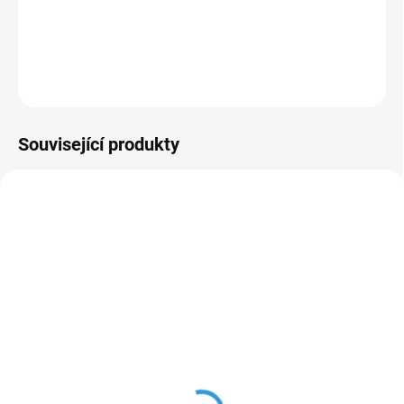
Náhradní napájecí AC adaptér pro plotry Cricut Explore 3 a 4.
DETAILNÍ INFORMACE
ZEPTAT SE
HLÍDAT
Související produkty
CUT-STRP-POR
CUT-STRP-CAM4
IHNED SKLADEM
IHNED SKLADEM
(6 ks)
(6 ks)
Náhradní řezací pásek
Náhradní řezací pásek
pro Portrait1-2
pro Cameo4