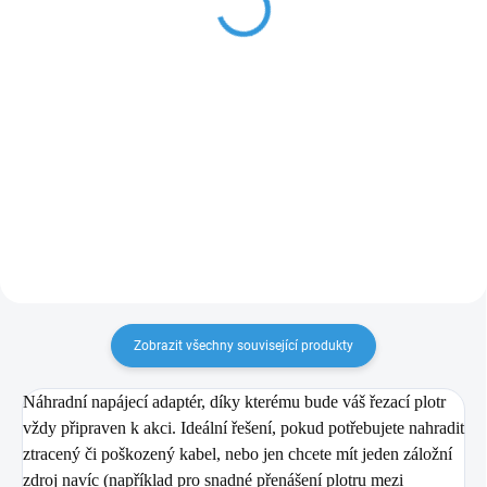
240 Kč
260 Kč
198,35 Kč bez DPH
214,88 Kč bez DPH
Do košíku
Do košíku
Náhradní ochranný pásek pro
Náhradní ochranný pásek pod
plotry Silhouette Portrait 1-2.
nůž. Nezbytný pro precizní řez
Zajišťuje přesný řez a chrání
plotrů Cameo 4.
nůž.
Zobrazit všechny související produkty
Náhradní napájecí adaptér, díky kterému bude váš řezací plotr
vždy připraven k akci. Ideální řešení, pokud potřebujete nahradit
ztracený či poškozený kabel, nebo jen chcete mít jeden záložní
zdroj navíc (například pro snadné přenášení plotru mezi