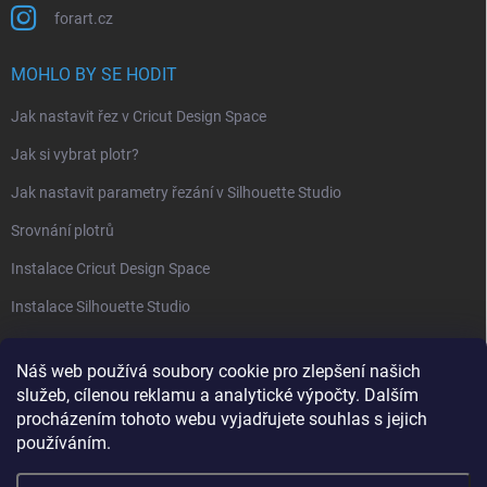
forart.cz
MOHLO BY SE HODIT
Jak nastavit řez v Cricut Design Space
Jak si vybrat plotr?
Jak nastavit parametry řezání v Silhouette Studio
Srovnání plotrů
Instalace Cricut Design Space
Instalace Silhouette Studio
PŘIJÍMÁME ONLINE PLATBY
Náš web používá soubory cookie pro zlepšení našich
služeb, cílenou reklamu a analytické výpočty. Dalším
procházením tohoto webu vyjadřujete souhlas s jejich
používáním.