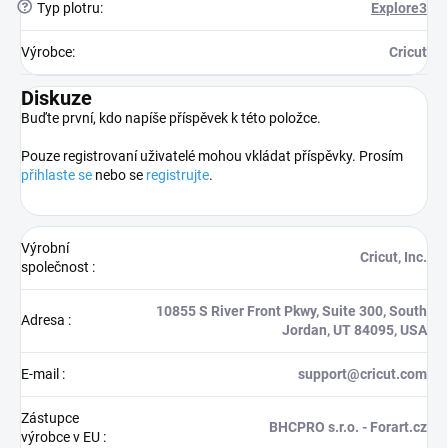
?
Typ plotru
:
Explore3
Výrobce
:
Cricut
Diskuze
Buďte první, kdo napíše příspěvek k této položce.
Pouze registrovaní uživatelé mohou vkládat příspěvky. Prosím
přihlaste se
nebo se
registrujte
.
Výrobní
Cricut, Inc.
společnost
:
10855 S River Front Pkwy, Suite 300, South
Adresa
:
Jordan, UT 84095, USA
E-mail
:
support@cricut.com
Zástupce
BHCPRO s.r.o. - Forart.cz
výrobce v EU
: