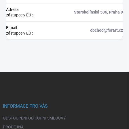
Adresa
Starokolínská 506, Praha 9
zástupce v EU
:
E-mail
obchod@forart.cz
zástupce v EU
:
Z
á
p
a
t
í
INFORMACE PRO VÁS
ODSTOUPENÍ OD KUPNÍ SMLOUVY
PRODEJNA